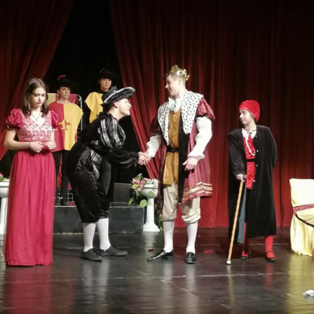
Игри
Фантазирай
Кои сме ние?
Приказки
История на изкуството
За вас, родители
Музикална кутийка
БНР
БНР Новини
От соул до рокендрол
Архивен фонд на БНР
Междучасие
Яйцето на света
Къщата
Златната ябълка
Непознатите думи
Като Айнщайн