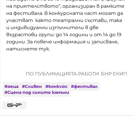
на приятелството“, организиран в рамките
на фестивала. В конкурсната част могат да
участват както театрални състави, така
и индивидуални изпълнители в две
възрастови групи: до 14 години и от 14 до 19
години. За повече информация и записване,
натиснете тук.
ПО ПУБЛИКАЦИЯТА РАБОТИ: БНР ЕКИП
#
деца
#
Сливен
#
конкурс
#
фестивал
#
Сцена под сините камъни