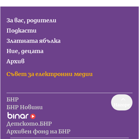
За вас, родители
Подкасти
Златната ябълка
Ние, децата
Архив
Съвет за електронни медии
БНР
Нагоре
БНР Новини
Детското.БНР
Архивен фонд на БНР