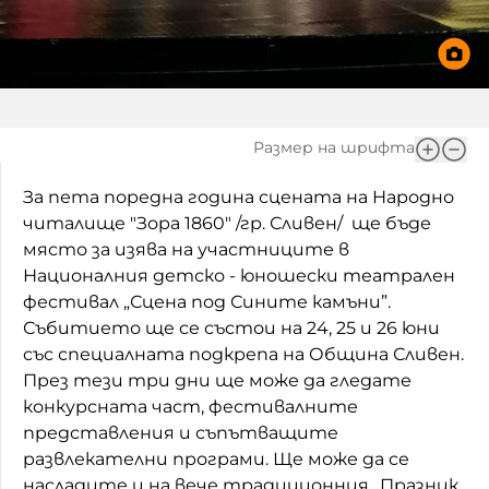
Домашен любимец
Питаме Ви
До ре ми
Размер на шрифта
За пета поредна година сцената на Народно
читалище "Зора 1860" /гр. Сливен/ ще бъде
място за изява на участниците в
Националния детско - юношески театрален
фестивал „Сцена под Сините камъни”.
Събитието ще се състои на 24, 25 и 26 юни
със специалната подкрепа на Община Сливен.
През тези три дни ще може да гледате
конкурсната част, фестивалните
представления и съпътващите
развлекателни програми. Ще може да се
насладите и на вече традиционния „Празник