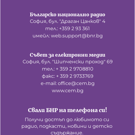
Българско национално радио
София, бул. "Драган Цанков" 4
тел.: +359 2 93 361
имейл: web.support@bnr.bg
Съвет за електронни медии
София, бул. "Шипченски проход" 69
тел.: + 359 2 9708810
факс: + 359 2 9733769
е-mail: office@cem.bg
www.cem.bg
Свали БНР на телефона си!
Получи достъп до любимото си 
радио, подкасти, новини и детско 
съдържание. 
