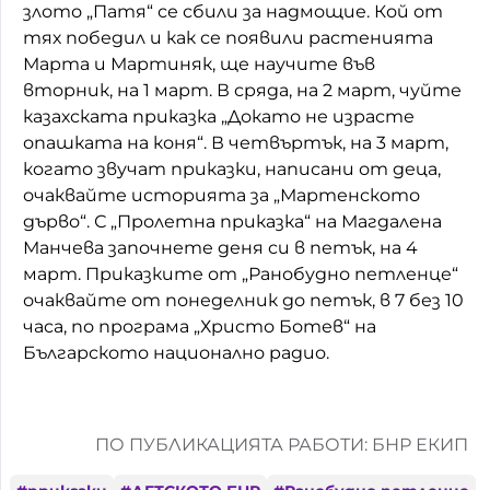
злото „Патя“ се сбили за надмощие. Кой от
Домашен любимец
тях победил и как се появили растенията
Марта и Мартиняк, ще научите във
Питаме Ви
вторник, на 1 март. В сряда, на 2 март, чуйте
казахската приказка „Докато не израсте
До ре ми
опашката на коня“. В четвъртък, на 3 март,
когато звучат приказки, написани от деца,
очаквайте историята за „Мартенското
дърво“. С „Пролетна приказка“ на Магдалена
Манчева започнете деня си в петък, на 4
март. Приказките от „Ранобудно петленце“
очаквайте от понеделник до петък, в 7 без 10
часа, по програма „Христо Ботев“ на
Българското национално радио.
ПО ПУБЛИКАЦИЯТА РАБОТИ: БНР ЕКИП