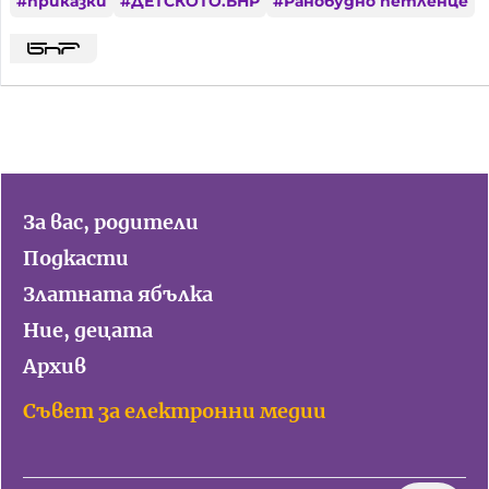
#
приказки
#
ДЕТСКОТО.БНР
#
Ранобудно петленце
За вас, родители
Подкасти
Златната ябълка
Ние, децата
Архив
Съвет за електронни медии