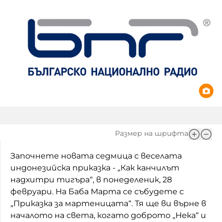
Игри
Фантазирай
Кои сме ние?
Приказки
История на изкуството
За вас, родители
Музикална кутийка
БНР
БНР Новини
От соул до рокендрол
Архивен фонд на БНР
Междучасие
Размер на шрифта
Яйцето на света
Започнете новата седмица с веселата
Къщата
индонезийска приказка - „Как канчилът
Златната ябълка
надхитри тигъра“, в понеделеник, 28
февруари. На Баба Марта се събудете с
Непознатите думи
„Приказка за мартеницата“. Тя ще ви върне в
началото на света, когато доброто „Нека“ и
Като Айнщайн