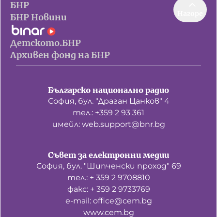
БНР
Нагоре
БНР Новини
Детското.БНР
Архивен фонд на БНР
Българско национално радио
София, бул. "Драган Цанков" 4
тел.: +359 2 93 361
имейл: web.support@bnr.bg
Съвет за електронни медии
София, бул. "Шипченски проход" 69
тел.: + 359 2 9708810
факс: + 359 2 9733769
е-mail: office@cem.bg
www.cem.bg