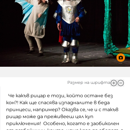
Игри
Фантазирай
Кои сме ние?
Приказки
История на изкуството
За вас, родители
Музикална кутийка
БНР
БНР Новини
От соул до рокендрол
Архивен фонд на БНР
Междучасие
Яйцето на света
Размер на шрифта
Къщата
Че какъв рицар е този, който остане без
кон?! Как ще спасява изпадналите в беда
Златната ябълка
принцеси, например? Оказва се, че и с такъв
Непознатите думи
рицар може да преживееш цял куп
приключения! Особено, когато е заобиколен
Като Айнщайн