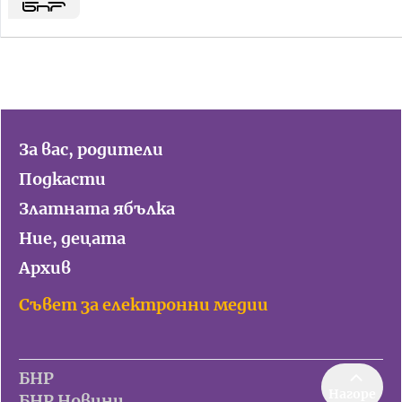
За вас, родители
Подкасти
Златната ябълка
Ние, децата
Архив
Съвет за електронни медии
БНР
Нагоре
БНР Новини