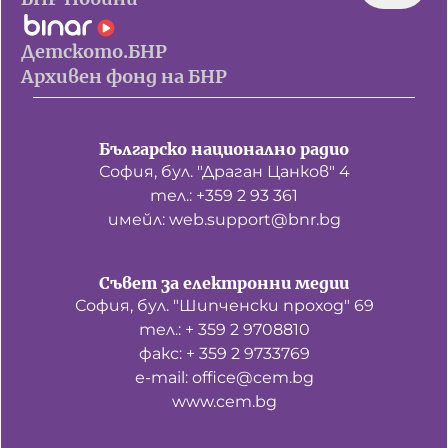
Детското.БНР
Архивен фонд на БНР
Българско национално радио
София, бул. "Драган Цанков" 4
тел.: +359 2 93 361
имейл: web.support@bnr.bg
Съвет за електронни медии
София, бул. "Шипченски проход" 69
тел.: + 359 2 9708810
факс: + 359 2 9733769
е-mail: office@cem.bg
www.cem.bg