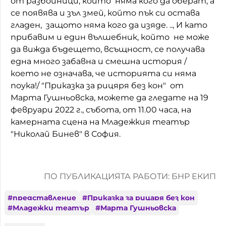
от разбойници, които няма кого да оберат, а
се появява и зъл змей, който пък си остава
Домашен любимец
гладен, защото няма кого да изяде. .., И като
Питаме Ви
прибавим и един вълшебник, който не може
да вижда бъдещето, всъщност, се получава
До ре ми
една много забавна и смешна история /
което не означава, че историята си няма
поука!/ "Приказка за рицяря без кон" от
Марта Гушньовска, можете да гледате на 19
февруари 2022 г., събота, от 11.00 часа, на
камерната сцена на Младежкия театър
"Николай Бинев" в София.
ПО ПУБЛИКАЦИЯТА РАБОТИ: БНР ЕКИП
#
представление
#
Приказка за рицаря без кон
#
Младежки театър
#
Марта Гушньовска