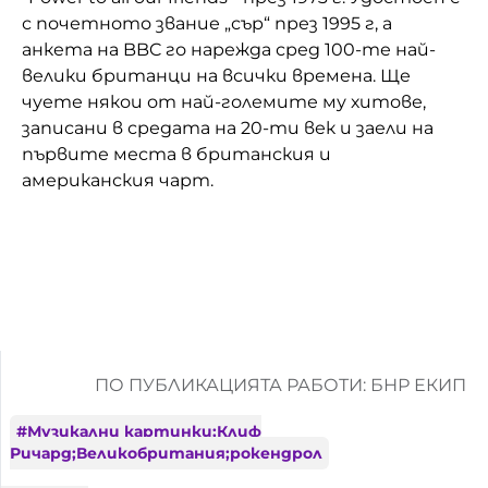
с почетното звание „сър“ през 1995 г, а
анкета на BBC го нарежда сред 100-те най-
велики британци на всички времена. Ще
чуете някои от най-големите му хитове,
записани в средата на 20-ти век и заели на
първите места в британския и
американския чарт.
ПО ПУБЛИКАЦИЯТА РАБОТИ: БНР ЕКИП
#
Музикални картинки;Клиф
Ричард;Великобритания;рокендрол