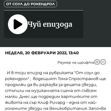
ОТ СОУЛ ДО РОКЕНДРОЛ
Домашен любимец
Питаме Ви
Чуй епизода
До ре ми
НЕДЕЛЯ, 20 ФЕВРУАРИ 2022, 13:40
Размер на шрифта
И в този епизод на рубриката "От соул до
рокендрол" , водещият Тома Спространов ще
продължи да ви разказва за децата-звезди,
стъпили на музикалната сцена от съвсем
малки. Днес ще подредим картинките от
живота на сър Клиф Ричард – една от най-
големите звезди на Великобритания. Започва