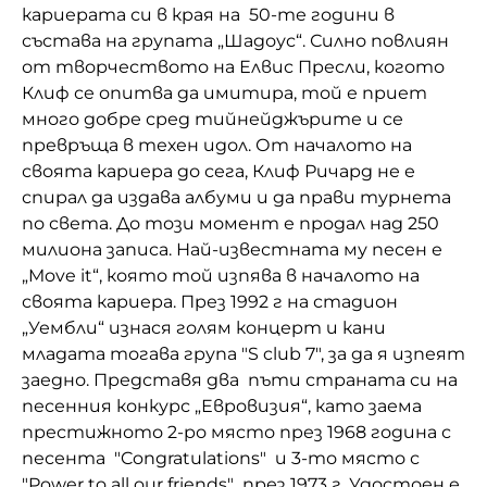
кариерата си в края на 50-те години в
състава на групата „Шадоус“. Силно повлиян
от творчеството на Елвис Пресли, когото
Клиф се опитва да имитира, той е приет
много добре сред тийнейджърите и се
превръща в техен идол. От началото на
своята кариера до сега, Клиф Ричард не е
спирал да издава албуми и да прави турнета
по света. До този момент е продал над 250
милиона записа. Най-известната му песен е
„Move it“, която той изпява в началото на
своята кариера. През 1992 г на стадион
„Уембли“ изнася голям концерт и кани
младата тогава група "S club 7", за да я изпеят
заедно. Представя два пъти страната си на
песенния конкурс „Евровизия“, като заема
престижното 2-ро място през 1968 година с
песента "Congratulations" и 3-то място с
"Power to all our friends" през 1973 г. Удостоен е