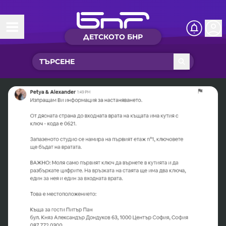
ДЕТСКОТО БНР
Начало
Какво ново?
Рубрики с вълшебства
Детско радио
Чуйте
Новините на детски език
Искри
Приказки
Интересен архив
Песнички
Нашите гости