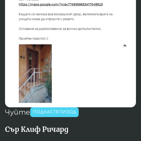
Игри
Фантазирай
Кои сме ние?
Приказки
История на изкуството
За вас, родители
Музикална кутийка
БНР
БНР Новини
От соул до рокендрол
Архивен фонд на БНР
Междучасие
Яйцето на света
Къщата
Чуйте
ПОДКАСТЕПИЗОД
Златната ябълка
Непознатите думи
Сър Клиф Ричард
Като Айнщайн