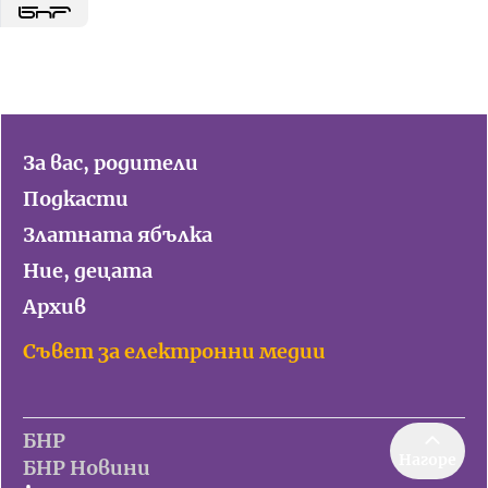
За вас, родители
Подкасти
Златната ябълка
Ние, децата
Архив
Съвет за електронни медии
БНР
Нагоре
БНР Новини