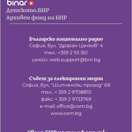
Детското.БНР
Архивен фонд на БНР
Българско национално радио
София, бул. "Драган Цанков" 4
тел.: +359 2 93 361
имейл: web.support@bnr.bg
Съвет за електронни медии
София, бул. "Шипченски проход" 69
тел.: + 359 2 9708810
факс: + 359 2 9733769
е-mail: office@cem.bg
www.cem.bg