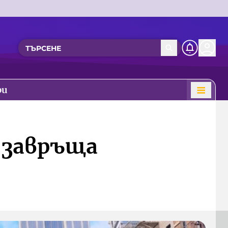
ри
 завръща