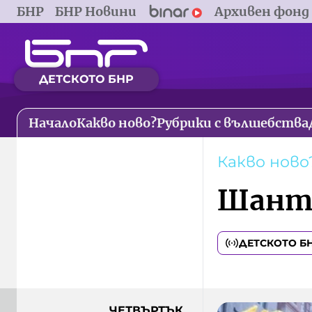
БНР
БНР Новини
Архивен фонд
ДЕТСКОТО БНР
Начало
Какво ново?
Рубрики с вълшебства
Какво ново
Шанта
ДЕТСКОТО Б
ЧЕТВЪРТЪК