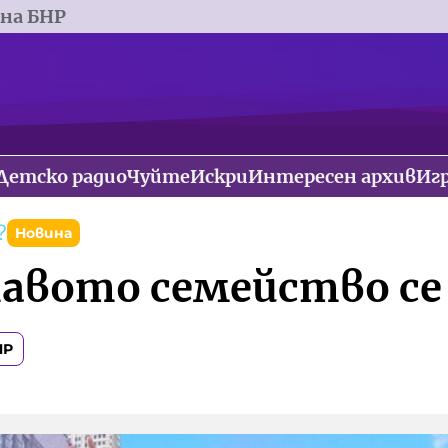
 на БНР
Детско радио
Чуйте
Искри
Интересен архив
Иг
?
Новина
вото семейство се
НР