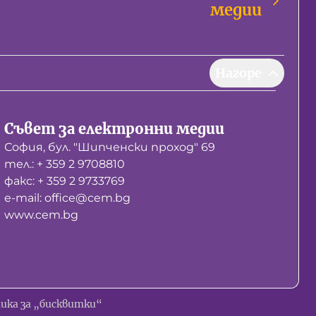
медии
Нагоре
Съвет за електронни медии
София, бул. "Шипченски проход" 69
тел.: + 359 2 9708810
факс: + 359 2 9733769
е-mail: office@cem.bg
www.cem.bg
ика за „бисквитки“