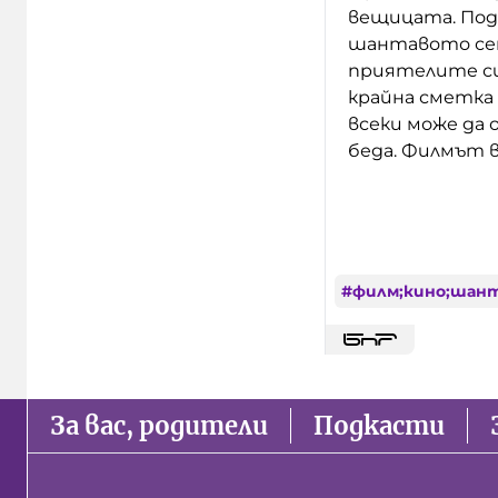
вещицата.
Под
шантавото семе
приятелите си
крайна сметка 
всеки може да
беда. Филмът в
#
филм;кино;шант
За вас, родители
Подкасти