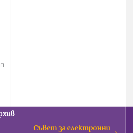
ИП
рхив
Съвет за електронни