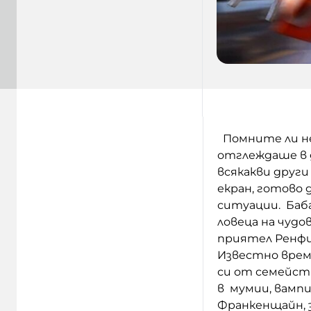
Помните ли не
отглеждаше в д
всякакви други
екран, готово 
ситуации.
Баба
ловеца на чудо
приятел Ренфий
Известно време
си от семейст
в мумии, вампи
Франкенщайн, з