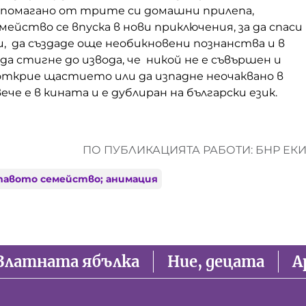
помагано от трите си домашни прилепа,
йство се впуска в нови приключения, за да спаси
, да създаде още необикновени познанства и в
да стигне до извода, че никой не е съвършен и
 открие щастието или да изпадне неочаквано в
ече е в кината и е дублиран на български език.
ПО ПУБЛИКАЦИЯТА РАБОТИ: БНР ЕК
авото семейство; анимация
Златната ябълка
Ние, децата
А