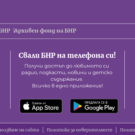
БНР
Архивен фонд на БНР
Свали БНР на телефона си!
Получи достъп до любимото си 
радио, подкасти, новини и детско 
съдържание. 

Всичко в едно приложение!
ползване на сайта
Политика за поверителност
Полит