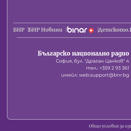
БНР
БНР Новини
Детското.
Българско национално радио
София, бул. "Драган Цанков" 4
тел.: +359 2 93 361
имейл: web.support@bnr.bg
Общи условия за из