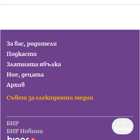
За вас, родители
Подкасти
Златната ябълка
Ние, децата
Архив
Съвет за електронни медии
БНР
Нагоре
БНР Новини