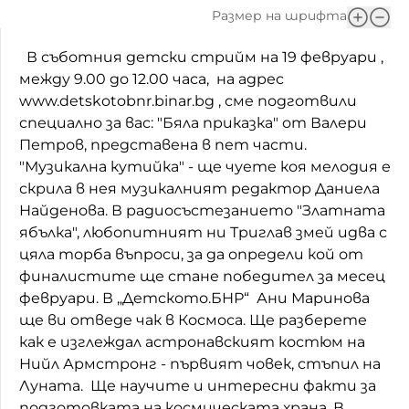
Размер на шрифта
Домашен любимец
В съботния детски стрийм на 19 февруари ,
Питаме Ви
между 9.00 до 12.00 часа, на адрес
www.detskotobnr.binar.bg , сме подготвили
До ре ми
специално за вас: "Бяла приказка" от Валери
Петров, представена в пет части.
"Музикална кутийка" - ще чуете коя мелодия е
скрила в нея музикалният редактор Даниела
Найденова. В радиосъстезанието "Златната
ябълка", любопитният ни Триглав змей идва с
цяла торба въпроси, за да определи кой от
финалистите ще стане победител за месец
февруари. В „Детското.БНР“ Ани Маринова
ще ви отведе чак в Космоса. Ще разберете
как е изглеждал астронавският костюм на
Нийл Армстронг - първият човек, стъпил на
Луната. Ще научите и интересни факти за
подготовката на космическата храна. В