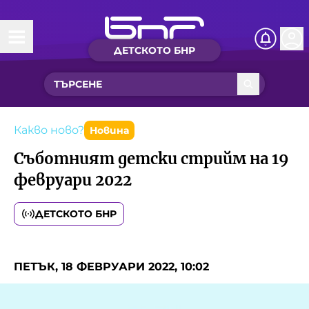
ДЕТСКОТО БНР
Начало
Какво ново?
Рубрики с вълшебства
Какво ново?
Новина
Съботният детски стрийм на 19
Детско радио
февруари 2022
Чуйте
ДЕТСКОТО БНР
Новините на детски език
Искри
Приказки
ПЕТЪК, 18 ФЕВРУАРИ 2022, 10:02
Интересен архив
Песнички
Нашите гости