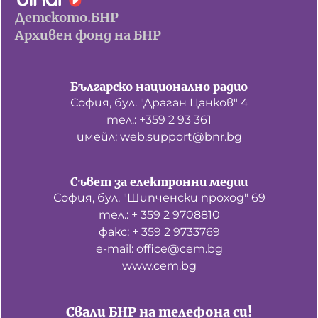
Детското.БНР
Архивен фонд на БНР
Българско национално радио
София, бул. "Драган Цанков" 4
тел.: +359 2 93 361
имейл: web.support@bnr.bg
Съвет за електронни медии
София, бул. "Шипченски проход" 69
тел.: + 359 2 9708810
факс: + 359 2 9733769
е-mail: office@cem.bg
www.cem.bg
Свали БНР на телефона си!