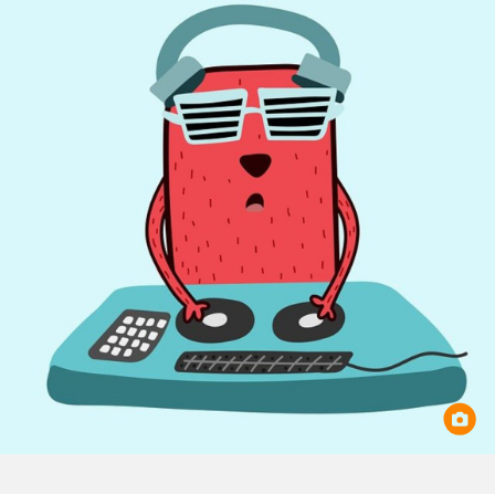
Игри
Фантазирай
Кои сме ние?
Приказки
История на изкуството
За вас, родители
Музикална кутийка
БНР
БНР Новини
От соул до рокендрол
Архивен фонд на БНР
Междучасие
Яйцето на света
Къщата
Златната ябълка
Непознатите думи
Като Айнщайн