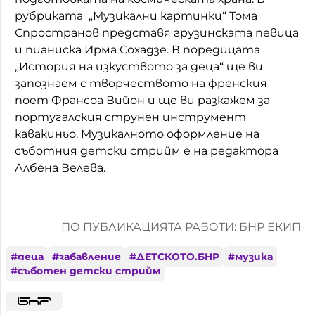
рубриката „Музикални картинки“
Тома
Спространов представя грузинската певица
и пианиска Ирма Сохадзе.
В поредицата
„История на изкуството за деца“ ще ви
запознаем с творчеството на френския
поет Франсоа Вийон и ще ви разкажем за
португалския струнен инструмент
кавакиньо. Музикалното оформление на
съботния детски стрийм е на редактора
Албена Велева.
ПО ПУБЛИКАЦИЯТА РАБОТИ: БНР ЕКИП
#
деца
#
забавление
#
ДЕТСКОТО.БНР
#
музика
#
съботен детски стрийм