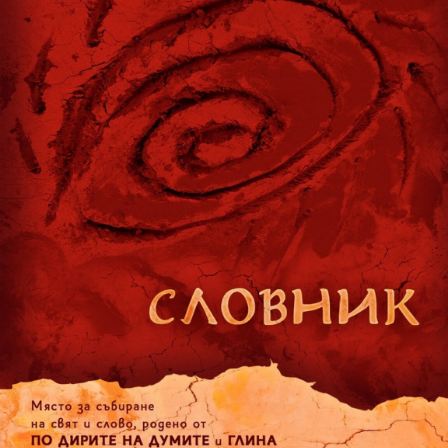
Игри
Фантазирай
Кои сме ние?
Приказки
История на изкуството
За вас, родители
Музикална кутийка
БНР
БНР Новини
От соул до рокендрол
Архивен фонд на БНР
Междучасие
Яйцето на света
Къщата
Златната ябълка
Непознатите думи
Като Айнщайн