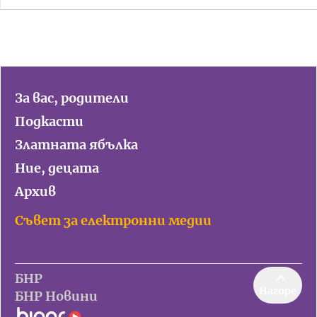
За вас, родители
Подкасти
Златната ябълка
Ние, децата
Архив
Съвет за електронни медии
БНР
Нагоре
БНР Новини