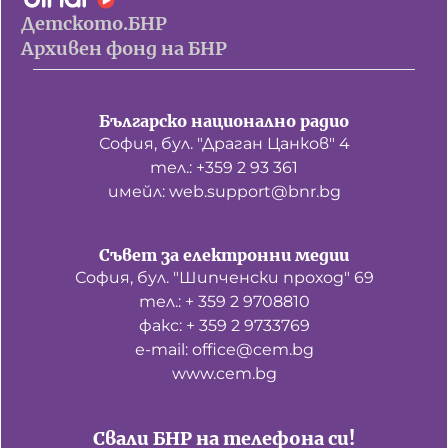
Детското.БНР
Архивен фонд на БНР
Българско национално радио
София, бул. "Драган Цанков" 4
тел.: +359 2 93 361
имейл: web.support@bnr.bg
Съвет за електронни медии
София, бул. "Шипченски проход" 69
тел.: + 359 2 9708810
факс: + 359 2 9733769
е-mail: office@cem.bg
www.cem.bg
Свали БНР на телефона си!