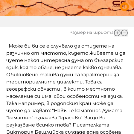
Домашен любимец
Питаме Ви
Размер на шрифта
До ре ми
Може би ви се е случвало да отидете на
различно от мястото, където живеете и да
чуете някоя интересна дума от българския
език, която обаче, не знаете какво означава.
Обикновено такива думи са характерни за
териториалните диалекти. Това са
географски области , в които местното
население си има свои особености на езика.
Така например, в родопския край може да
чуете да казват: "Навън е каматно". Думата
"каматно" означава "красиво". Защо ви
разказваме всичко това? Писателката
Виктория Бешлийска създаде една особена