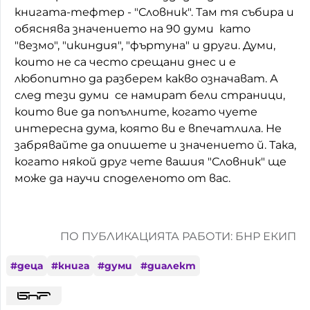
книгата-тефтер - "Словник". Там тя събира и
обяснява значението на 90 думи като
"везмо", "икиндия", "фъртуна" и други. Думи,
които не са често срещани днес и е
любопитно да разберем какво означават. А
след тези думи се намират бели страници,
които вие да попълните, когато чуете
интересна дума, която ви е впечатлила. Не
забрявайте да опишете и значението й. Така,
когато някой друг чете вашия "Словник" ще
може да научи споделеното от вас.
ПО ПУБЛИКАЦИЯТА РАБОТИ: БНР ЕКИП
#
деца
#
книга
#
думи
#
диалект