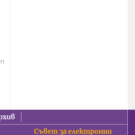
ИП
рхив
Съвет за електронни