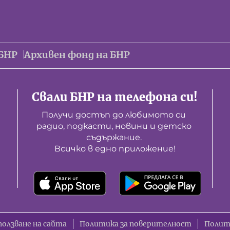
БНР
Архивен фонд на БНР
Свали БНР на телефона си!
Получи достъп до любимото си 
радио, подкасти, новини и детско 
съдържание. 

Всичко в едно приложение!
ползване на сайта
Политика за поверителност
Полит