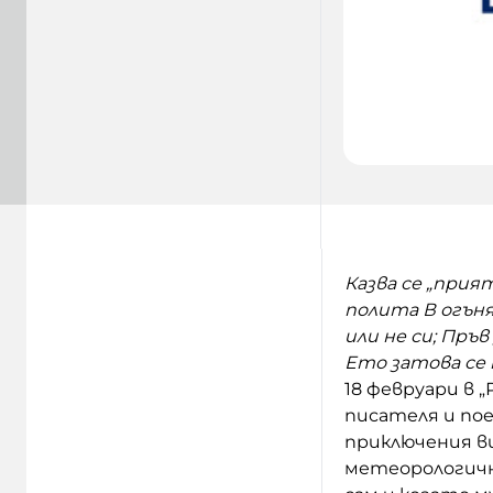
Казва се „прият
полита В огъня,
или не си; Пръв
Ето затова се 
18 февруари в 
писателя и по
приключения ви
метеорологичн