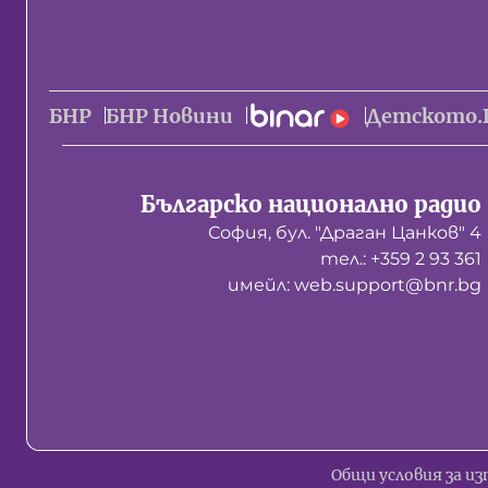
БНР
БНР Новини
Детското.
Българско национално радио
София, бул. "Драган Цанков" 4
тел.: +359 2 93 361
имейл: web.support@bnr.bg
Общи условия за из