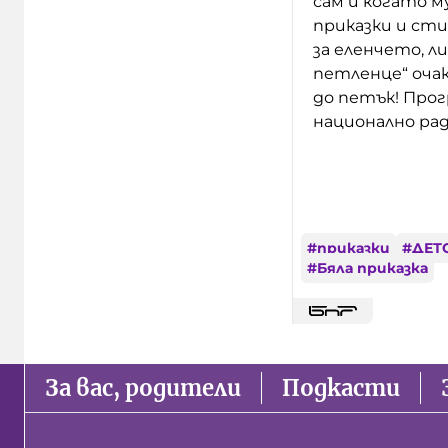
сам и когато м
приказки и сти
за еленчето, 
петленце“ очак
до петък! Про
национално рад
#
приказки
#
ДЕТ
#
Бяла приказка
За вас, родители
Подкасти