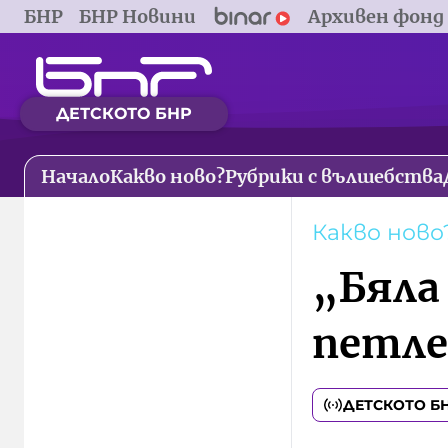
БНР
БНР Новини
Архивен фонд
ДЕТСКОТО БНР
Начало
Какво ново?
Рубрики с вълшебства
Какво ново
„Бяла
петл
ДЕТСКОТО Б