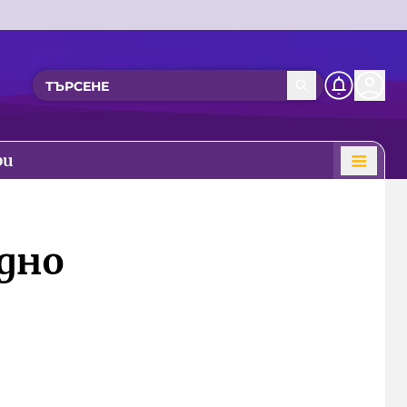
ри
удно