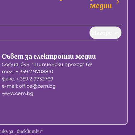
медии
Нагоре
Съвет за електронни медии
София, бул. "Шипченски проход" 69
тел.: + 359 2 9708810
факс: + 359 2 9733769
е-mail: office@cem.bg
www.cem.bg
ика за „бисквитки“