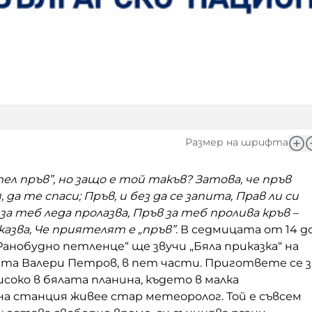
Размер на шрифта
ел пръв”,
но защо е той такъв? Затова, че пръв
 да те спаси; Пръв, и без да се запита, Прав ли си
 за теб леда пролазва, Пръв за теб пролива кръв –
казва, Че приятелят е „пръв”.
В седмицата от 14 д
„Ранобудно петленце“ ще звучи „Бяла приказка“ на
ета Валери Петров, в пет части. Пригответе се з
соко в бялата планина, където в малка
а станция живее стар метеоролог. Той е съвсем