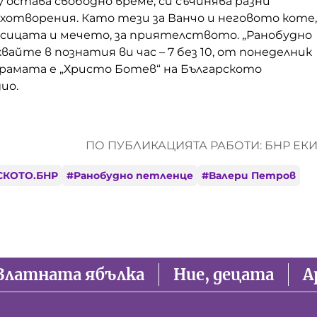
у остава свободно време, си съчинява разни
хотворения. Като тези за Ванчо и неговото коте,
лисицата и мечето, за приятелството.
„Ранобудно
вайте в познатия ви час – 7 без 10, от понеделник
грамата е „Христо Ботев“ на Българското
ио.
ПО ПУБЛИКАЦИЯТА РАБОТИ: БНР ЕК
СКОТО.БНР
#
Ранобудно петленце
#
Валери Петров
Златната ябълка
Ние, децата
А