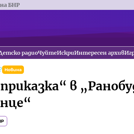
 на БНР
Детско радио
Чуйте
Искри
Интересен архив
Иг
?
Новина
 приказка“ в „Раноб
енце“
НР