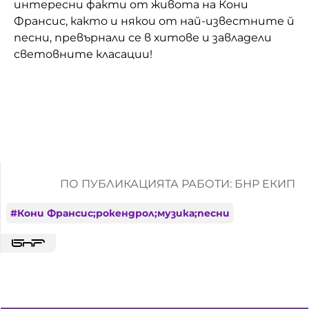
интересни факти от живота на Кони
Франсис, както и някои от най-известните й
песни, превърнали се в хитове и завладели
световните класации!
ПО ПУБЛИКАЦИЯТА РАБОТИ: БНР ЕКИП
#
Кони Франсис;рокендрол;музика;песни