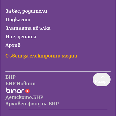
За вас, родители
Подкасти
Златната ябълка
Ние, децата
Архив
Съвет за електронни медии
БНР
Нагоре
БНР Новини
Детското.БНР
Архивен фонд на БНР