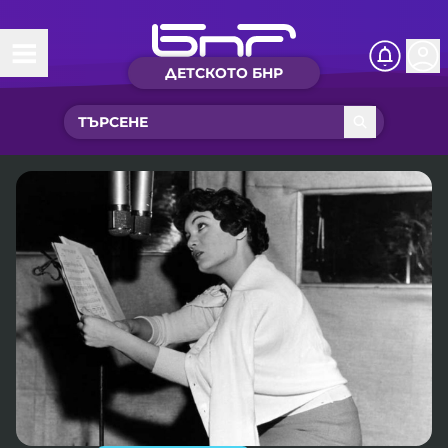
ДЕТСКОТО БНР
Начало
Какво ново?
Рубрики с вълшебства
Детско радио
Чуйте
Новините на детски език
Искри
Приказки
Интересен архив
Песнички
Нашите гости