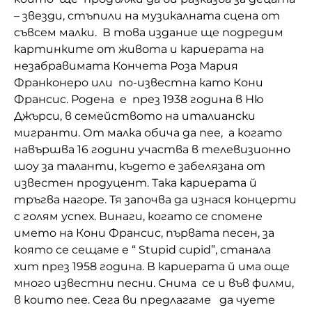
– звезди, стъпили на музикалната сцена от
Домашен любимец
съвсем малки. В това издание ще подредим
картинките от живота и кариерата на
Питаме Ви
незабравимата Кончета Роза Мария
До ре ми
Франконеро или по-известна като Кони
Франсис. Родена е през 1938 година в Ню
Джърси, в семейството на италиански
мигранти. От малка обича да пее, а когато
навършва 16 години участва в телевизионно
шоу за таланти, където е забелязана от
известен продуцент. Така кариерата й
тръгва нагоре. Тя започва да изнася концерти
с голям успех. Винаги, когато се спомене
името на Кони Франсис, първата песен, за
която се сещаме е “ Stupid cupid”, станала
хит през 1958 година. В кариерата й има още
много известни песни. Снима се и във филми,
в които пее. Сега ви предлагаме да чуете