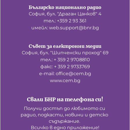
Българско национално радио
София, бул. "Драган Цанков" 4
тел.: +359 2 93 361
имейл: web.support@bnr.bg
Съвет за електронни медии
София, бул. "Шипченски проход" 69
тел.: + 359 2 9708810
факс: + 359 2 9733769
е-mail: office@cem.bg
www.cem.bg
Свали БНР на телефона си!
Получи достъп до любимото си 
радио, подкасти, новини и детско 
съдържание. 

Всичко в едно приложение!