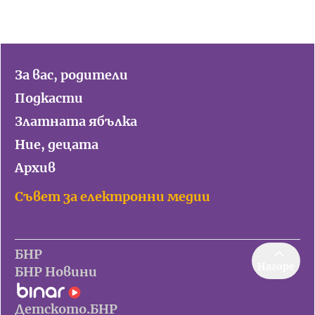
За вас, родители
Подкасти
Златната ябълка
Ние, децата
Архив
Съвет за електронни медии
БНР
Нагоре
БНР Новини
Детското.БНР