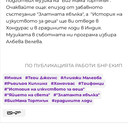
подготвил музика на "Биг Мама Тортнън".
Очаквайте още: епизод от забавното
състезание "Златната ябълка", а "История на
изкуството за деца" ще ви отведе в
Хондурас и в градините лоди в Индия.
Музиката в съботната ни програма избира
Албева Велева.
ПО ПУБЛИКАЦИЯТА РАБОТИ: БНР ЕКИП
#
Индия
#
Тери Джоунс
#
Луиджи Малерба
#
Ръдиърд Киплинг
#
Хондурас
#
Трифонци
#
"История на изкуството за деца"
#
"Яйцето на света"
#
"Златанта ябълка"
#
БигМама Тортнън
#
градините лоди