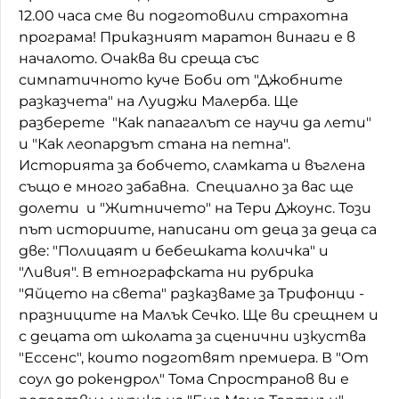
12.00 часа сме ви подготовили страхотна
Домашен любимец
програма! Приказният маратон винаги е в
началото. Очаква ви среща със
Питаме Ви
симпатичното куче Боби от "Джобните
До ре ми
разказчета" на Луиджи Малерба. Ще
разберете "Как папагалът се научи да лети"
и "Как леопардът стана на петна".
Историята за бобчето, сламката и въглена
също е много забавна. Специално за вас ще
долети и "Житничето" на Тери Джоунс. Този
път историите, написани от деца за деца са
две: "Полицаят и бебешката количка" и
"Ливия". В етнографската ни рубрика
"Яйцето на света" разказваме за Трифонци -
празниците на Малък Сечко. Ще ви срещнем и
с децата от школата за сценични изкуства
"Ессенс", които подготвят премиера. В "От
соул до рокендрол" Тома Спространов ви е