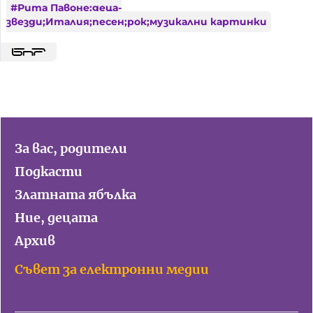
#
Рита Павоне;деца-
звезди;Италия;песен;рок;музикални картинки
За вас, родители
Подкасти
Златната ябълка
Ние, децата
Архив
Съвет за електронни медии