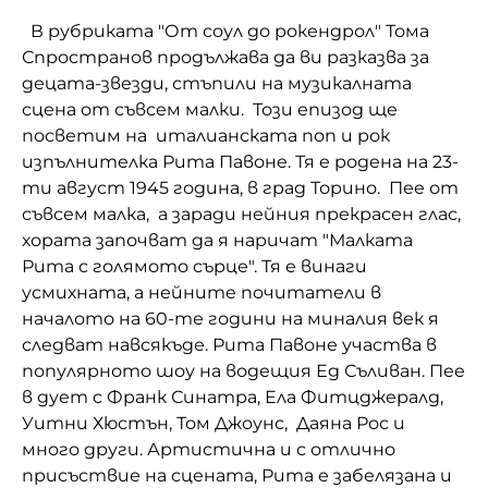
В рубриката "От соул до рокендрол" Тома
Домашен любимец
Спространов продължава да ви разказва за
Питаме Ви
децата-звезди, стъпили на музикалната
сцена от съвсем малки. Този епизод ще
До ре ми
посветим на италианската поп и рок
изпълнителка Рита Павоне. Тя е родена на 23-
ти август 1945 година, в град Торино. Пее от
съвсем малка, а заради нейния прекрасен глас,
хората започват да я наричат "Малката
Рита с голямото сърце". Тя е винаги
усмихната, а нейните почитатели в
началото на 60-те години на миналия век я
следват навсякъде. Рита Павоне участва в
популярното шоу на водещия Ед Съливан. Пее
в дует с Франк Синатра, Ела Фитцджералд,
Уитни Хюстън, Том Джоунс, Даяна Рос и
много други. Артистична и с отлично
присъствие на сцената, Рита е забелязана и