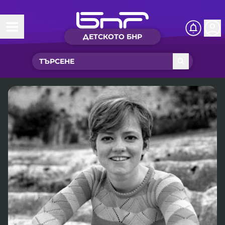
ДЕТСКОТО БНР
Начало
Какво ново?
Рубрики с вълшебства
Детско радио
Чуйте
Новините на детски език
Искри
Приказки
Интересен архив
Песнички
Нашите гости