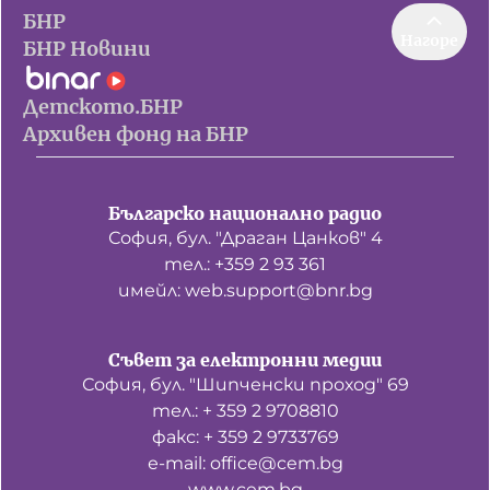
БНР
Нагоре
БНР Новини
Детското.БНР
Архивен фонд на БНР
Българско национално радио
София, бул. "Драган Цанков" 4
тел.: +359 2 93 361
имейл: web.support@bnr.bg
Съвет за електронни медии
София, бул. "Шипченски проход" 69
тел.: + 359 2 9708810
факс: + 359 2 9733769
е-mail: office@cem.bg
www.cem.bg