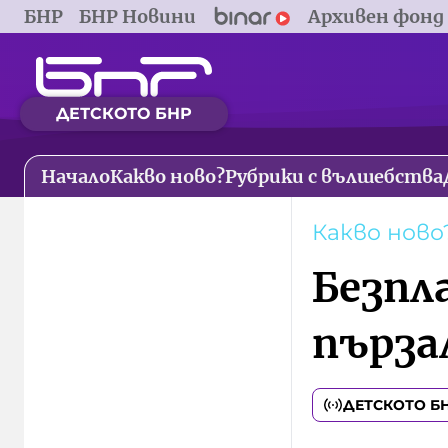
БНР
БНР Новини
Архивен фонд
ДЕТСКОТО БНР
Начало
Какво ново?
Рубрики с вълшебства
Какво ново
Безпл
пърза
ДЕТСКОТО Б