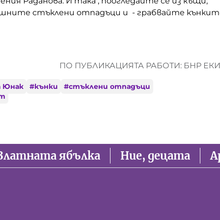
ия Раданова. И така , поогледайте се из къщи,
шните стъклени отпадъци и - грабвайте кънкит
ПО ПУБЛИКАЦИЯТА РАБОТИ: БНР ЕК
а Юнак
#
кънки
#
стъклени отпадъци
ет
Златната ябълка
Ние, децата
А