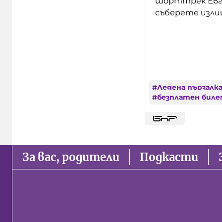
шорттрек Евген
съберете изли
#
Ледена пързалк
#
безплатен бил
За вас, родители
Подкасти