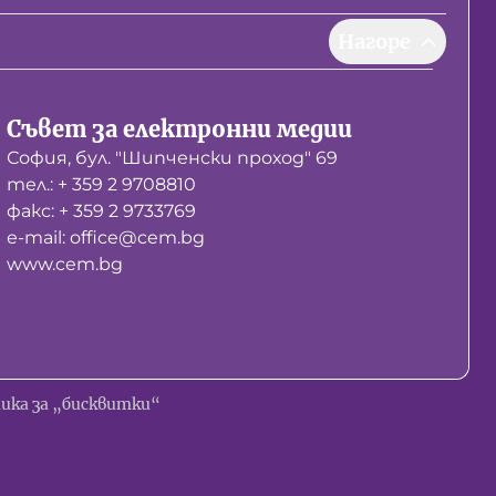
Нагоре
Съвет за електронни медии
София, бул. "Шипченски проход" 69
тел.: + 359 2 9708810
факс: + 359 2 9733769
е-mail: office@cem.bg
www.cem.bg
ика за „бисквитки“