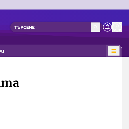
ри
ата