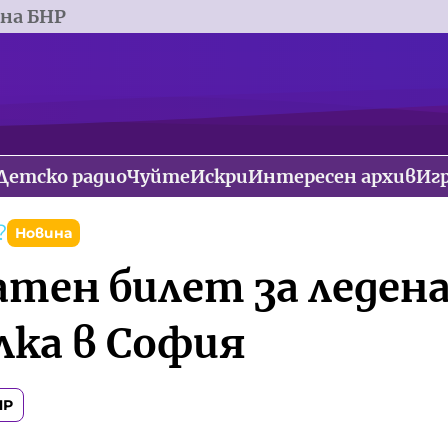
 на БНР
Детско радио
Чуйте
Искри
Интересен архив
Иг
?
Новина
атен билет за леден
лка в София
НР