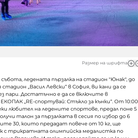
Размер на шрифта
в събота, ледената пързалка на стадион "Юнак", до
тадион „Васил Левски“ в София, ви кани да се
з пари. Достатъчно е да се включите в
ЕКОПАК „RE-спортувай: Стъкло за кънки“. От 10:00
всеки любител на ледените спортове, предал поне 5
олучи талон за пързалката в сесия по избор до 6
ите 30, които предадат повече от 10 кг, ще
ок с трикратната олимпийска медалистка по