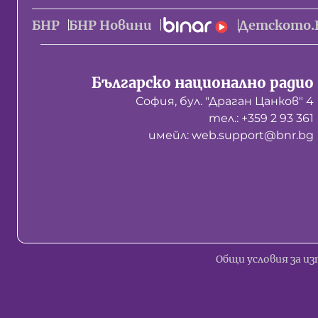
БНР
БНР Новини
Детското.
Българско национално радио
София, бул. "Драган Цанков" 4
тел.: +359 2 93 361
имейл: web.support@bnr.bg
Общи условия за из