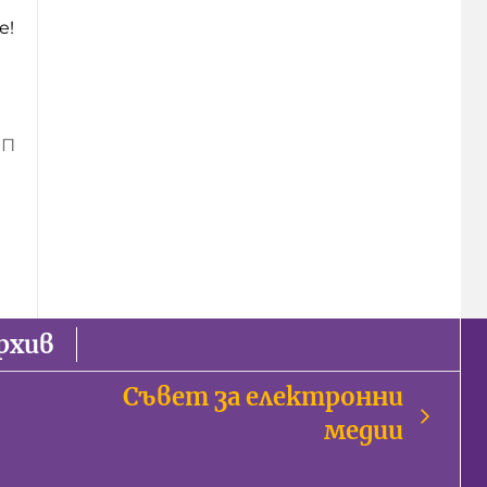
е!
ИП
рхив
Съвет за електронни
медии