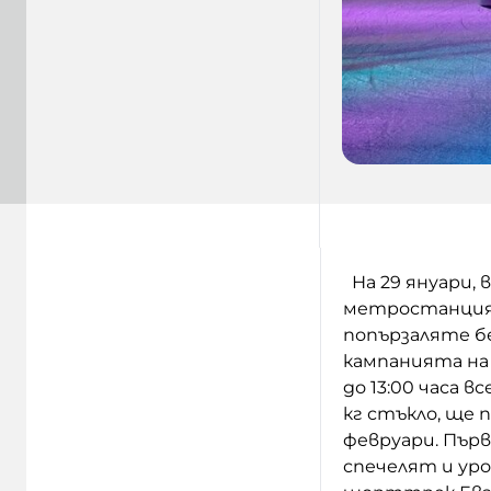
На 29 януари, 
метростанция с
попързаляте бе
кампанията на 
до 13:00 часа 
кг стъкло, ще п
февруари. Първ
спечелят и ур