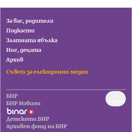
За вас, родители
Подкасти
Златната ябълка
Ние, децата
Архив
Съвет за електронни медии
БНР
Нагоре
БНР Новини
Детското.БНР
Архивен фонд на БНР