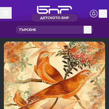
ДЕТСКОТО БНР
Начало
Какво ново?
Рубрики с вълшебства
Детско радио
Чуйте
Новините на детски език
Искри
Приказки
Интересен архив
Песнички
Нашите гости