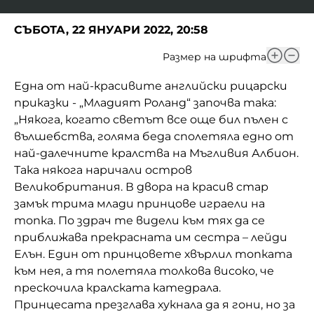
Домашен любимец
СЪБОТА, 22 ЯНУАРИ 2022, 20:58
Питаме Ви
Размер на шрифта
До ре ми
Една от най-красивите английски рицарски
приказки - „Младият Роланд“ започва така:
„Някога, когато светът все още бил пълен с
вълшебства, голяма беда сполетяла едно от
най-далечните кралства на Мъгливия Албион.
Така някога наричали остров
Великобритания. В двора на красив стар
замък трима млади принцове играели на
топка. По здрач те видели към тях да се
приближава прекрасната им сестра – лейди
Елън. Един от принцовете хвърлил топката
към нея, а тя полетяла толкова високо, че
прескочила кралската катедрала.
Принцесата презглава хукнала да я гони, но за