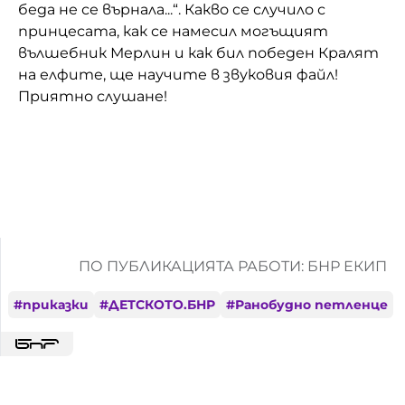
беда не се върнала...“. Какво се случило с
принцесата, как се намесил могъщият
вълшебник Мерлин и как бил победен Кралят
на елфите, ще научите в звуковия файл!
Приятно слушане!
ПО ПУБЛИКАЦИЯТА РАБОТИ: БНР ЕКИП
#
приказки
#
ДЕТСКОТО.БНР
#
Ранобудно петленце