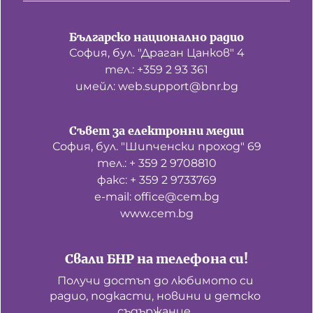
Българско национално радио
София, бул. "Драган Цанков" 4
тел.: +359 2 93 361
имейл: web.support@bnr.bg
Съвет за електронни медии
София, бул. "Шипченски проход" 69
тел.: + 359 2 9708810
факс: + 359 2 9733769
е-mail: office@cem.bg
www.cem.bg
Свали БНР на телефона си!
Получи достъп до любимото си 
радио, подкасти, новини и детско 
съдържание. 
