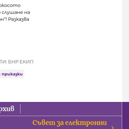
нокосото
 слушане на
“! Разказва
И: БНР ЕКИП
 приказки
рхив
Съвет за електронни