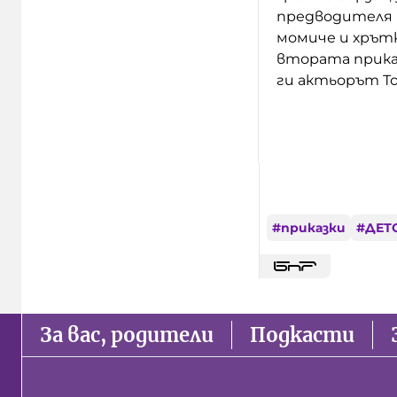
предводителя 
момиче и хрътк
втората приказ
ги актьорът Т
#
приказки
#
ДЕТ
За вас, родители
Подкасти