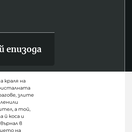
й епизода
а краля на
 Кристалната
рагове, злите
пленили
тел, а той,
 й коса и
върнал в
тието на