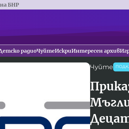
 на БНР
Детско радио
Чуйте
Искри
Интересен архив
Иг
Чуйте
ПОДК
Прика
Мъгли
Децат