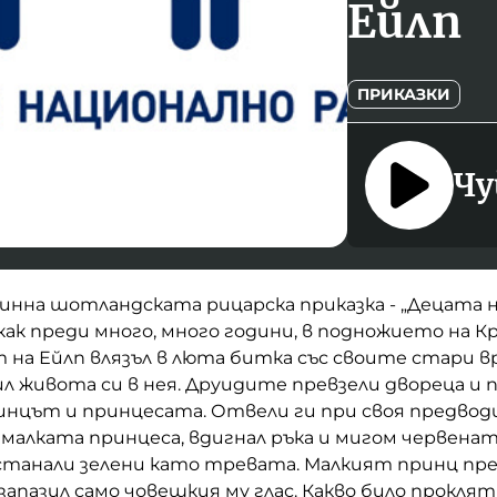
Ейлп
ПРИКАЗКИ
Чу
инна шотландската рицарска приказка - „Децата н
а как преди много, много години, в подножието на
т на Ейлп влязъл в люта битка със своите стари в
ил живота си в нея. Друидите превзели двореца и 
инцът и принцесата. Отвели ги при своя предводи
малката принцеса, вдигнал ръка и мигом червената
станали зелени като тревата. Малкият принц пре
 запазил само човешкия му глас. Какво било прокля