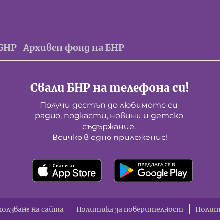
БНР
Архивен фонд на БНР
Свали БНР на телефона си!
Получи достъп до любимото си 
радио, подкасти, новини и детско 
съдържание. 

Всичко в едно приложение!
ползване на сайта
Политика за поверителност
Полит