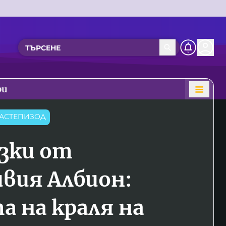
ри
АСТЕПИЗОД
зки от
вия Албион:
а на краля на