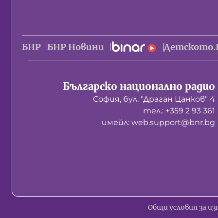
БНР
БНР Новини
Детското.
Българско национално радио
София, бул. "Драган Цанков" 4
тел.: +359 2 93 361
имейл: web.support@bnr.bg
Общи условия за из