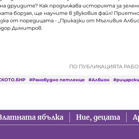
на друидите? Как продължава историята за зеле
ата борзая, ще научите в звуковия файл! Приятно
ка от поредицата - „Приказки от Мъгливия Албион
одор Димитров.
ПО ПУБЛИКАЦИЯТА РАБОТ
СКОТО.БНР
#
Ранобудно петленце
#
Албион
#
рицарски
Златната ябълка
Ние, децата
А