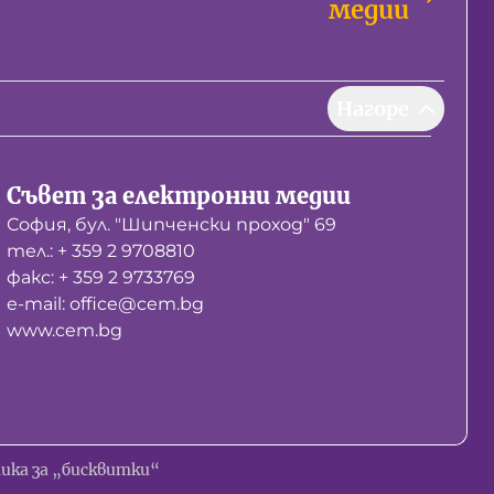
медии
Нагоре
Съвет за електронни медии
София, бул. "Шипченски проход" 69
тел.: + 359 2 9708810
факс: + 359 2 9733769
е-mail: office@cem.bg
www.cem.bg
ика за „бисквитки“