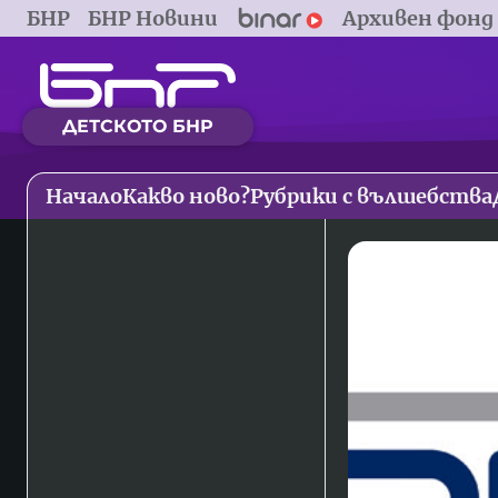
БНР
БНР Новини
Архивен фонд
ДЕТСКОТО БНР
Начало
Какво ново?
Рубрики с вълшебства