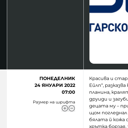
ПОНЕДЕЛНИК
Красива и стар
24 ЯНУАРИ 2022
Ейлп“, разказв
07:00
планина, краля
друиди и загуб
Размер на шрифта
децата му – пр
щом погледнал 
бялата й кожа 
хрътка борзая,