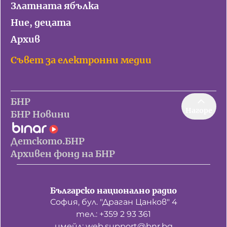
Златната ябълка
Ние, децата
Архив
Съвет за електронни медии
БНР
Нагоре
БНР Новини
Детското.БНР
Архивен фонд на БНР
Българско национално радио
София, бул. "Драган Цанков" 4
тел.: +359 2 93 361
имейл: web.support@bnr.bg