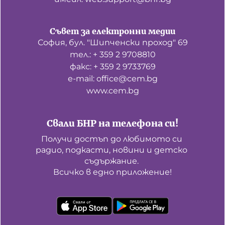
Съвет за електронни медии
София, бул. "Шипченски проход" 69
тел.: + 359 2 9708810
факс: + 359 2 9733769
е-mail: office@cem.bg
www.cem.bg
Свали БНР на телефона си!
Получи достъп до любимото си 
радио, подкасти, новини и детско 
съдържание. 

Всичко в едно приложение!