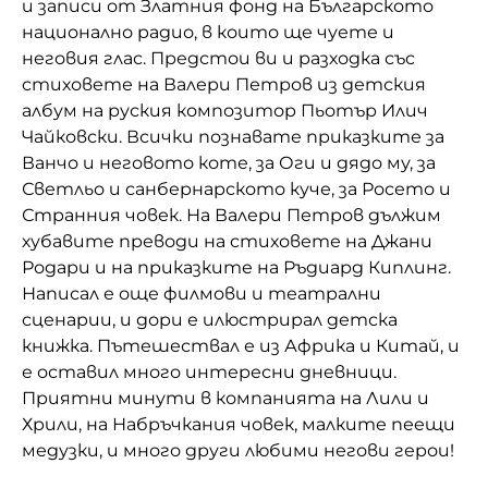
и записи от Златния фонд на Българското
национално радио, в които ще чуете и
Домашен любимец
неговия глас. Предстои ви и разходка със
Питаме Ви
стиховете на Валери Петров из детския
албум на руския композитор Пьотър Илич
До ре ми
Чайковски.
Всички познавате приказките за
Ванчо и неговото коте, за Оги и дядо му, за
Светльо и санбернарското куче, за Росето и
Странния човек. На Валери Петров дължим
хубавите преводи на стиховете на Джани
Родари и на приказките на Ръдиард Киплинг.
Написал е още филмови и театрални
сценарии, и дори е илюстрирал детска
книжка. Пътешествал е из Африка и Китай, и
е оставил много интересни дневници.
Приятни минути в компанията на Лили и
Хрили, на Набръчкания човек, малките пеещи
медузки, и много други любими негови герои!