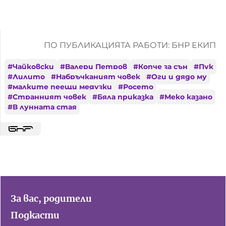
ПО ПУБЛИКАЦИЯТА РАБОТИ: БНР ЕКИП
#
Чайковски
#
Валери Петров
#
Копче за сън
#
Пук
#
Лилито
#
Набръчканият човек
#
Оги и дядо му
#
малките пеещи медузки
#
Росето
#
Странният човек
#
Бяла приказка
#
Меко казано
#
В лунната стая
За вас, родители
Подкасти