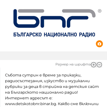
Игри
Фантазирай
Кои сме ние?
Приказки
История на изкуството
За вас, родители
Музикална кутийка
БНР
БНР Новини
От соул до рокендрол
Архивен фонд на БНР
Междучасие
Размер на шрифта
Яйцето на света
Събота сутрин е време за приказки,
Къщата
радиосъстезания, изкуство и музикални
Златната ябълка
рубрики за деца в стрийма на детския сайт
на Българското национално радио!
Непознатите думи
Интернет адресът е:
www.detskotobnr.binar.bg. Какво сме включили
Като Айнщайн