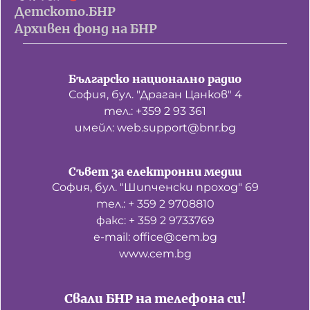
Детското.БНР
Архивен фонд на БНР
Българско национално радио
София, бул. "Драган Цанков" 4
тел.: +359 2 93 361
имейл: web.support@bnr.bg
Съвет за електронни медии
София, бул. "Шипченски проход" 69
тел.: + 359 2 9708810
факс: + 359 2 9733769
е-mail: office@cem.bg
www.cem.bg
Свали БНР на телефона си!