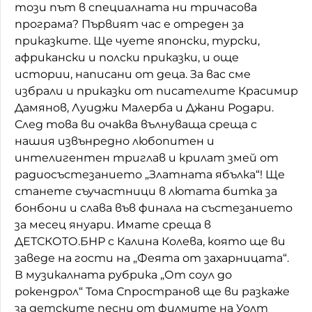
този път в специалната ни тричасова
Домашен любимец
програма? Първият час е отреден за
приказкитe. Ще чуете японски, турски,
Питаме Ви
африкански и полски приказки, и още
истории, написани от деца. За вас сме
До ре ми
избрали и приказки от писателите Красимир
Дамянов, Луиджи Малерба и Джани Родари.
След това ви очаква вълнуваща среща с
нашия извънредно любопитен и
интелигентен триглав и крилат змей от
радиосъстезанието „Златната ябълка“! Ще
станете съучастници в лютата битка за
бонбони и слава във финала на състезанието
за месец януари. Имате среща в
ДЕТСКОТО.БНР с Калина Колева, която ще ви
заведе на гости на „Феята от захарницата“.
В музикалната рубрика „От соул до
рокендрол“ Тома Спространов ще ви разкаже
за детските песни от филмите на Уолт