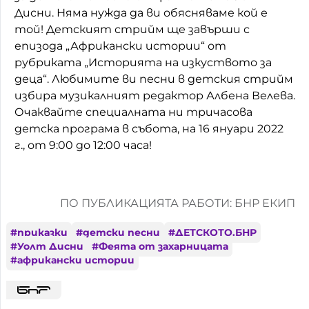
Дисни. Няма нужда да ви обясняваме кой е
той! Детският стрийм ще завърши с
епизода „Африкански истории“ от
рубриката „Историята на изкуството за
деца“. Любимите ви песни в детския стрийм
избира музикалният редактор Албена Велева.
Очаквайте специалната ни тричасова
детска програма в събота, на 16 януари 2022
г., от 9:00 до 12:00 часа!
ПО ПУБЛИКАЦИЯТА РАБОТИ: БНР ЕКИП
#
приказки
#
детски песни
#
ДЕТСКОТО.БНР
#
Уолт Дисни
#
Феята от захарницата
#
африкански истории