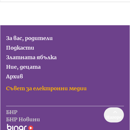
За вас, родители
Подкасти
Златната ябълка
Ние, децата
Архив
Съвет за електронни медии
БНР
Нагоре
БНР Новини