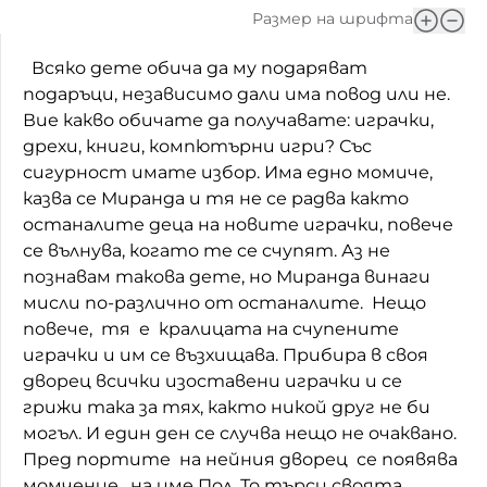
Размер на шрифта
Домашен любимец
Всяко дете обича да му подаряват
Питаме Ви
подаръци, независимо дали има повод или не.
Вие какво обичате да получавате: играчки,
До ре ми
дрехи, книги, компютърни игри? Със
сигурност имате избор. Има едно момиче,
казва се Миранда и тя не се радва както
останалите деца на новите играчки, повече
се вълнува, когато те се счупят. Аз не
познавам такова дете, но Миранда винаги
мисли по-различно от останалите. Нещо
повече, тя е кралицата на счупените
играчки и им се възхищава. Прибира в своя
дворец всички изоставени играчки и се
грижи така за тях, както никой друг не би
могъл. И един ден се случва нещо не очаквано.
Пред портите на нейния дворец се появява
момченце, на име Пол. То търси своята