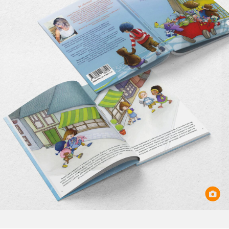
Игри
Фантазирай
Кои сме ние?
Приказки
История на изкуството
За вас, родители
Музикална кутийка
БНР
БНР Новини
От соул до рокендрол
Архивен фонд на БНР
Междучасие
Яйцето на света
Къщата
Златната ябълка
Непознатите думи
Като Айнщайн