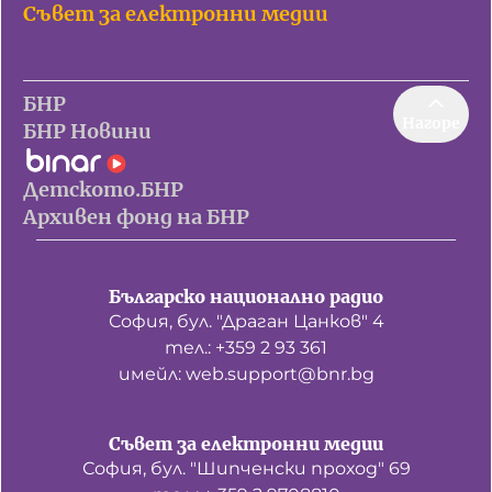
Съвет за електронни медии
БНР
Нагоре
БНР Новини
Детското.БНР
Архивен фонд на БНР
Българско национално радио
София, бул. "Драган Цанков" 4
тел.: +359 2 93 361
имейл: web.support@bnr.bg
Съвет за електронни медии
София, бул. "Шипченски проход" 69