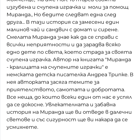
изгубена и счупена играчка и моли за помощ
Миранда., Но бедите следват една след
друга... В тази история са замесени един
малинов чай и сандвич с домат и сирене.
Смелата Миранда знае как да се справи с
всички неприятности и да зарадва всяко
едно дете по света, което страда за своята
счупена играчка. Автор на книгата "Миранда
- кралицата на счупените играчки" е
немската детска писателка Андреа Трипке. В
нея авторката засяга темите за
приятелството, самотата и добротата.
Все неща, до които всеки един от нас е успял
да се докосне. Увлекателната и забавна
история на Миранда ще ви отведе в далечни
светове и със сигурност ще ви накара да се
усмихнете.