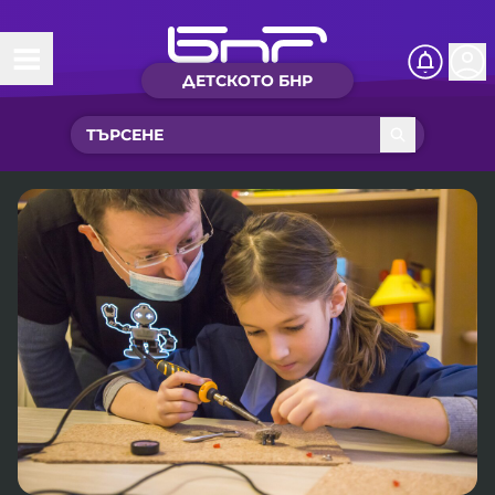
ДЕТСКОТО БНР
Начало
Какво ново?
Рубрики с вълшебства
Детско радио
Чуйте
Новините на детски език
Искри
Приказки
Интересен архив
Песнички
Нашите гости