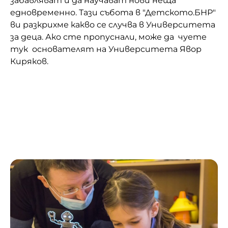
забавляват и да научават нови неща
едновременно. Тази събота в "Детското.БНР"
Домашен любимец
ви разкрихме какво се случва в Университета
Питаме Ви
за деца. Ако сте пропуснали, може да чуете
тук основателят на Университета Явор
До ре ми
Киряков.