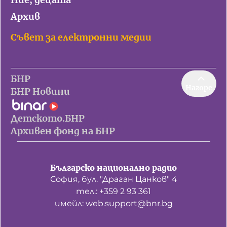
Архив
Съвет за електронни медии
БНР
Нагоре
БНР Новини
Детското.БНР
Архивен фонд на БНР
Българско национално радио
София, бул. "Драган Цанков" 4
тел.: +359 2 93 361
имейл: web.support@bnr.bg