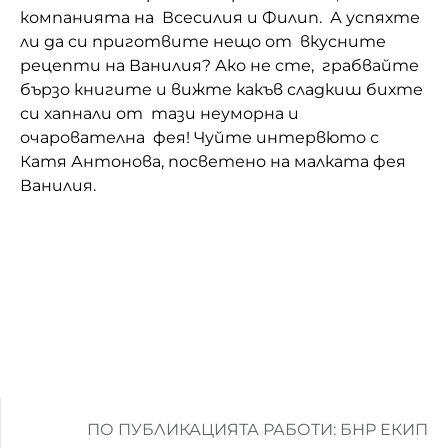
компанията на Всесилия и Филип. А успяхте
ли да си приготвите нещо от вкусните
рецепти на Ванилия? Ако не сте, грабвайте
бързо книгите и вижте какъв сладкиш бихте
си хапнали от тази неуморна и
очарователна фея! Чуйте интервюто с
Катя Антонова, посветено на малката фея
Ванилия.
ПО ПУБЛИКАЦИЯТА РАБОТИ: БНР ЕКИП