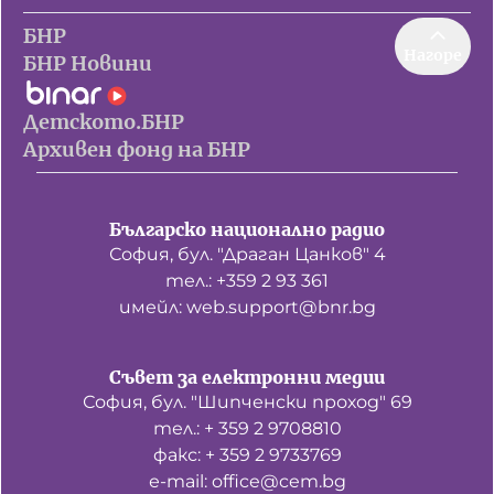
БНР
Нагоре
БНР Новини
Детското.БНР
Архивен фонд на БНР
Българско национално радио
София, бул. "Драган Цанков" 4
тел.: +359 2 93 361
имейл: web.support@bnr.bg
Съвет за електронни медии
София, бул. "Шипченски проход" 69
тел.: + 359 2 9708810
факс: + 359 2 9733769
е-mail: office@cem.bg