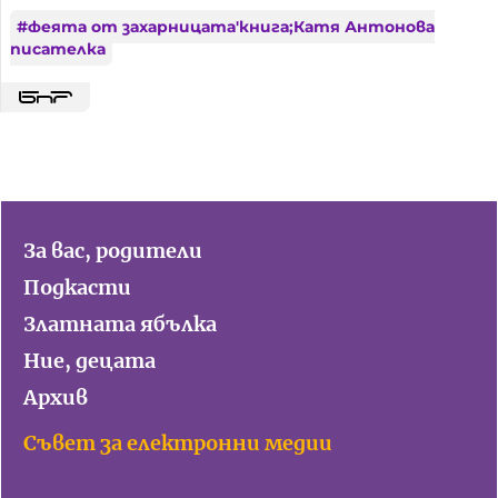
#
феята от захарницата'книга;Катя Антонова
писателка
За вас, родители
Подкасти
Златната ябълка
Ние, децата
Архив
Съвет за електронни медии