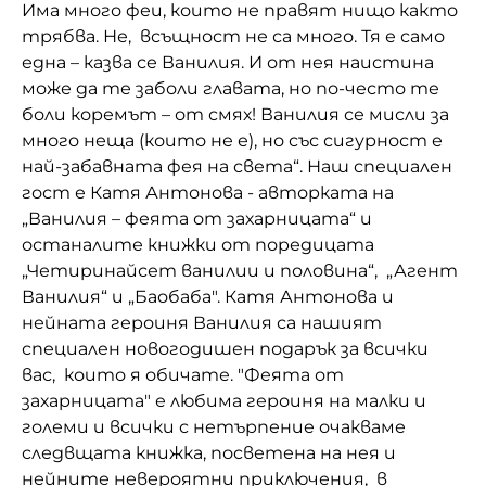
Има много феи, които не правят нищо както
Домашен любимец
трябва. Не, всъщност не са много. Тя е само
една – казва се Ванилия. И от нея наистина
Питаме Ви
може да те заболи главата, но по-често те
боли коремът – от смях! Ванилия се мисли за
До ре ми
много неща (които не е), но със сигурност е
най-забавната фея на света“. Наш специален
гост е Катя Антонова - авторката на
„Ванилия – феята от захарницата“ и
останалите книжки от поредицата
„Четиринайсет ванилии и половина“, „Агент
Ванилия“ и „Баобаба". Катя Антонова и
нейната героиня Ванилия са нашият
специален новогодишен подарък за всички
вас, които я обичате. "Феята от
захарницата" е любима героиня на малки и
големи и всички с нетърпение очакваме
следвщата книжка, посветена на нея и
нейните невероятни приключения, в