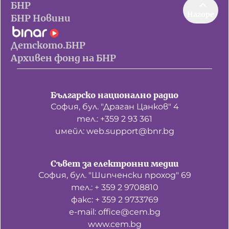
БНР
Нагоре
БНР Новини
Детското.БНР
Архивен фонд на БНР
Българско национално радио
София, бул. "Драган Цанков" 4
тел.: +359 2 93 361
имейл: web.support@bnr.bg
Съвет за електронни медии
София, бул. "Шипченски проход" 69
тел.: + 359 2 9708810
факс: + 359 2 9733769
е-mail: office@cem.bg
www.cem.bg