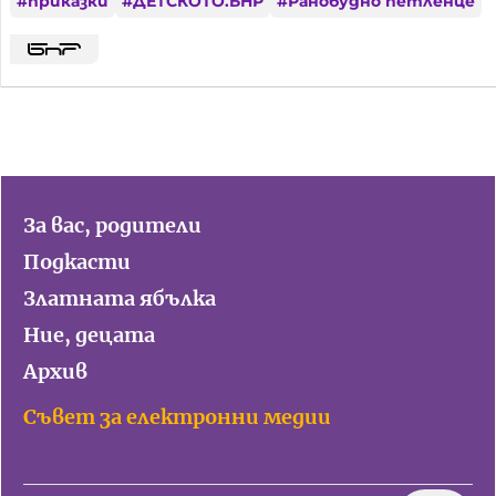
#
приказки
#
ДЕТСКОТО.БНР
#
Ранобудно петленце
За вас, родители
Подкасти
Златната ябълка
Ние, децата
Архив
Съвет за електронни медии