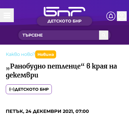
ДЕТСКОТО БНР
Начало
Какво ново?
Рубрики с вълшебства
Какво ново?
Новина
„Ранобудно петленце“ в края на
Детско радио
декември
Чуйте
ДЕТСКОТО БНР
Новините на детски език
Искри
Приказки
ПЕТЪК, 24 ДЕКЕМВРИ 2021, 07:00
Интересен архив
Песнички
Нашите гости