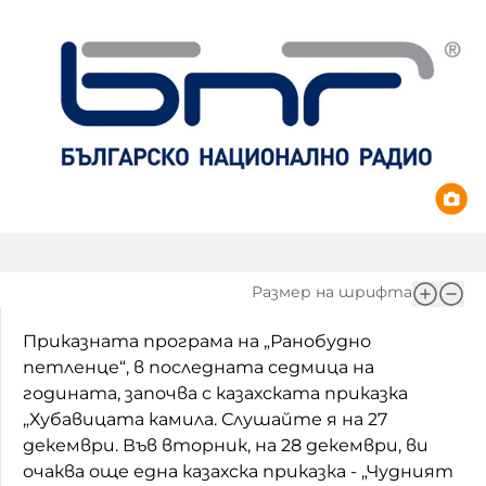
Игри
Фантазирай
Кои сме ние?
Приказки
История на изкуството
За вас, родители
Музикална кутийка
БНР
БНР Новини
От соул до рокендрол
Архивен фонд на БНР
Междучасие
Размер на шрифта
Яйцето на света
Приказната програма на „Ранобудно
Къщата
петленце“, в последната седмица на
Златната ябълка
годината, започва с казахската приказка
„Хубавицата камила. Слушайте я на 27
Непознатите думи
декември. Във вторник, на 28 декември, ви
очаква още една казахска приказка - „Чудният
Като Айнщайн