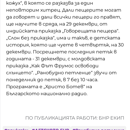
кожух“, в която се разказва за един
Домашен любимец
неповторим хитрец. Дали пещерите могат
да говорят и дали всички пещери го правят,
Питаме Ви
ще научите в сряда, на 29 декември, от
индийската приказка „Говорещата пещера“.
До ре ми
„Слон без приказка“, има и такъв, е детската
история, която ще чуете в четвъртък, на 30
декември. Посрещнете последния петък в
годината - 31 декември, с молдовската
приказка „Как Фът Фрумос освободи
слънцето“. „Ранобудно петленце“ звучи от
понеделник до петък, в 7 без 10 часа.
Програмата е „Христо Ботев“ на
Българското национално радио.
ПО ПУБЛИКАЦИЯТА РАБОТИ: БНР ЕКИП