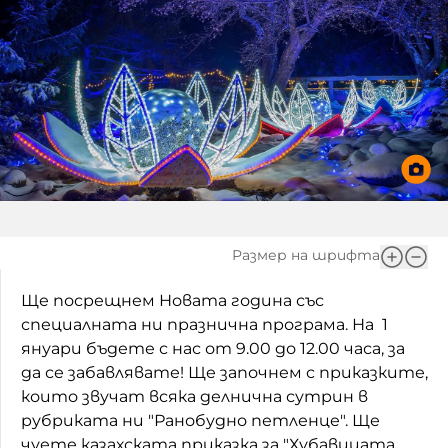
Игри
Фантазирай
Кои сме ние?
Приказки
История на изкуството
За вас, родители
Музикална кутийка
БНР
БНР Новини
От соул до рокендрол
Архивен фонд на БНР
Междучасие
Размер на шрифта
Яйцето на света
Ще посрещнем Новата година със
Къщата
специалната ни празнична програма. На 1
януари бъдете с нас от 9.00 до 12.00 часа, за
Златната ябълка
да се забавлявате! Ще започнем с приказките,
които звучат всяка делнична сутрин в
Непознатите думи
рубриката ни "Ранобудно петленце". Ще
Като Айнщайн
чуете казахската приказка за "Хубавицата