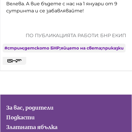
Велева. А вие бъдете с нас на 1 януари от 9
сутринта и се забавлявайте!
ПО ПУБЛИКАЦИЯТА РАБОТИ: БНР ЕКИП
#
стрим;детското БНР;яйцето на света;приказки
За вас, родители
Подкасти
Златната ябълка