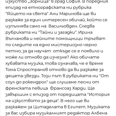
изкуство „Зорница“ в град София. В поредния
епизад на етнографската ни рубрика
"Яйцето на света" Ани Маринова ще ви
разкаже за един интересен обичай, който се
изпълнява само на Васильовден. Следва
рубриката ни "Тайни и загадки". Ирина
Вълчанова и нейните помощници тръгват
по следите на едно мистериозно черно
петно, за да научат откъде се е появило и
може ли отново да изчезне? Ако обичате
хубавата музика, това означава, че е време
Тома Спространов отново да ви разкаже за
децата-звезди. Този път в рубриката ни "От
соул до рокендрол" ще слушаме песни от
френската певица Франсоаз Харди. Ще
завършим с епизод от поредицата "История
на изкуството за деца". В него ще ви
разкажем за Цитаделата в Египет. Музиката
за вас избира музикалният редактор Албена