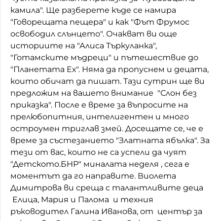
камила". Ще разберете къде се намира
Домашен любимец
"Говорещата пещера" и как "Фът Фрумос
освободил слънцето". Очакват ви още
Питаме Ви
историите на "Алиса Търкуланка",
До ре ми
"Готамските мъдреци" и пътешествие до
"Планетата Ех". Няма да пропуснем и децата,
които обичат да пишат. Тази сутрин ще ви
предложим на вашето внимание "Слон без
приказка". После е време за въпросите на
прелюбопитния, интелигентен и много
остроумен триглав змей. Досещате се, че е
време за състезанието "Златната ябълка". За
тези от вас, които не са успели да чуят
"Детското.БНР" миналата неделя , сега е
моментът да го направите. Виолета
Димитрова ви среща с талантливите деца
Елица, Мария и Палома и техния
ръководител Галина Иванова, от център за