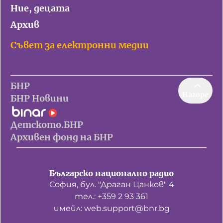
Ние, децата
Архив
Съвет за електронни медии
БНР
Нагоре
БНР Новини
Детското.БНР
Архивен фонд на БНР
Българско национално радио
София, бул. "Драган Цанков" 4
тел.: +359 2 93 361
имейл: web.support@bnr.bg