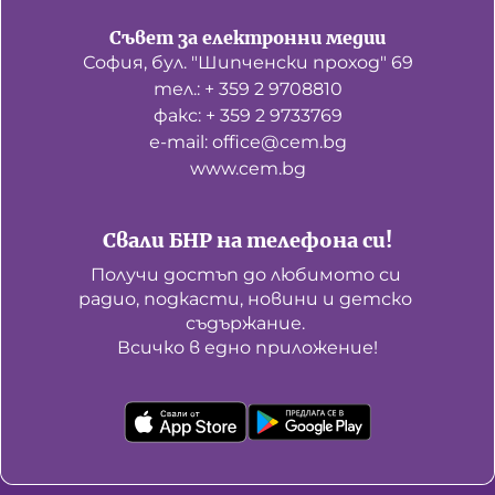
Съвет за електронни медии
София, бул. "Шипченски проход" 69
тел.: + 359 2 9708810
факс: + 359 2 9733769
е-mail: office@cem.bg
www.cem.bg
Свали БНР на телефона си!
Получи достъп до любимото си 
радио, подкасти, новини и детско 
съдържание. 

Всичко в едно приложение!