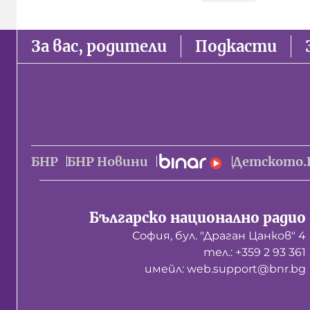
За вас, родители
Подкасти
БНР
БНР Новини
Детското.
Българско национално радио
София, бул. "Драган Цанков" 4
тел.: +359 2 93 361
имейл: web.support@bnr.bg