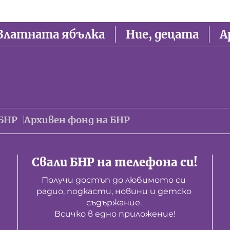
Златната ябълка
Ние, децата
А
БНР
Архивен фонд на БНР
Свали БНР на телефона си!
Получи достъп до любимото си 
радио, подкасти, новини и детско 
съдържание. 

Всичко в едно приложение!