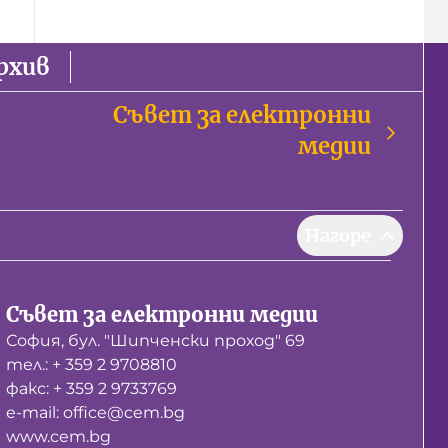
рхив
Съвет за електронни
медии
Нагоре
Съвет за електронни медии
София, бул. "Шипченски проход" 69
тел.: + 359 2 9708810
факс: + 359 2 9733769
е-mail: office@cem.bg
www.cem.bg