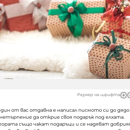
Размер на шрифта
 един от вас отдавна е написал писмото си до дядо
с нетърпение да открие своя подарък под елхата.
ората също чакат подаръци и се надяват добри