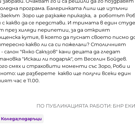
и забрави. Очакват го и са решили да го поздравят
коледна програма. Балеринката Лили ще изпълни
 Заекът Зоро ще разкаже приказка, а роботът Ро
и с какво да се представи. И тримата в един студ
т през хиляди перипетии, за да открият
щенска кутия, в която да пуснат своето писмо д
нтересно какво ли са си пожелали? Столичният
- салон "Янко Сакъзов" кани децата да гледат
ановка "Искаш ли подарък", от Веселин Бойдев.
го смях и страховити моменти със Зоро, Роби и
жното: ще разберете какво ще получи всеки един
ят час е 11.00.
ПО ПУБЛИКАЦИЯТА РАБОТИ: БНР ЕК
 Коледа;подаръци