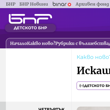
БНР
БНР Новини
Архивен фонд
ДЕТСКОТО БНР
Начало
Какво ново?
Рубрики с вълшебства
Какво ново
Искаш
ДЕТСКОТО Б
ЧЕТВЪРТЪК