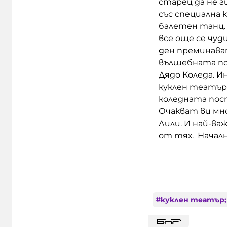
старец да не г
със специална 
балетен танц.
все още се чуд
ден преминава
вълшебната по
Дядо Коледа. И
куклен театър 
коледната пост
Очакват ви мно
Лили. И най-ва
от тях. Начални
#
куклен театър;