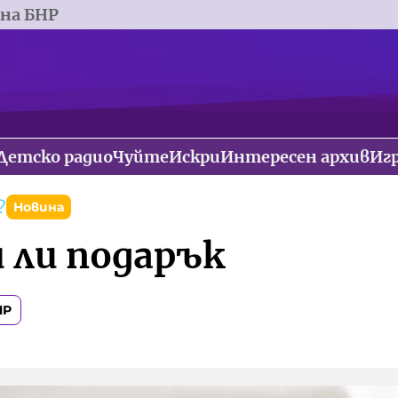
 на БНР
Детско радио
Чуйте
Искри
Интересен архив
Иг
?
Новина
 ли подарък
НР