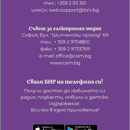
тел.: +359 2 93 361
имейл: web.support@bnr.bg
Съвет за електронни медии
София, бул. "Шипченски проход" 69
тел.: + 359 2 9708810
факс: + 359 2 9733769
е-mail: office@cem.bg
www.cem.bg
Свали БНР на телефона си!
Получи достъп до любимото си 
радио, подкасти, новини и детско 
съдържание. 

Всичко в едно приложение!