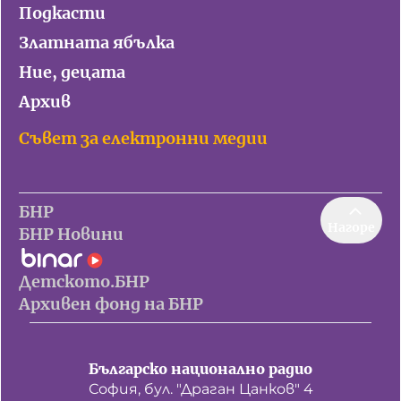
Подкасти
Златната ябълка
Ние, децата
Архив
Съвет за електронни медии
БНР
Нагоре
БНР Новини
Детското.БНР
Архивен фонд на БНР
Българско национално радио
София, бул. "Драган Цанков" 4