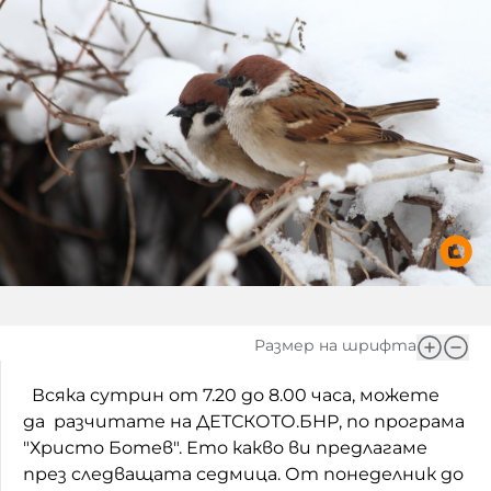
Игри
Фантазирай
Кои сме ние?
Приказки
История на изкуството
За вас, родители
Музикална кутийка
БНР
БНР Новини
От соул до рокендрол
Архивен фонд на БНР
Междучасие
Яйцето на света
Къщата
Размер на шрифта
Златната ябълка
Всяка сутрин от 7.20 до 8.00 часа, можете
да разчитате на ДЕТСКОТО.БНР, по програма
Непознатите думи
"Христо Ботев". Ето какво ви предлагаме
през следващата седмица. От понеделник до
Като Айнщайн