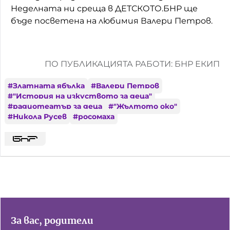
Неделната ни среща в ДЕТСКОТО.БНР ще
бъде посветена на любимия Валери Петров.
ПО ПУБЛИКАЦИЯТА РАБОТИ: БНР ЕКИП
#
Златната ябълка
#
Валери Петров
#
"История на изкуството за деца"
#
радиотеатър за деца
#
"Жълтото око"
#
Никола Русев
#
росомаха
За вас, родители