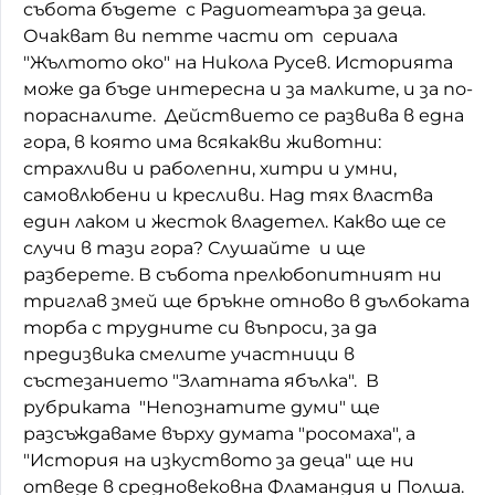
събота бъдете с Радиотеатъра за деца.
Домашен любимец
Очакват ви петте части от сериала
"Жълтото око" на Никола Русев. Историята
Питаме Ви
може да бъде интересна и за малките, и за по-
порасналите. Действието се развива в една
До ре ми
гора, в която има всякакви животни:
страхливи и раболепни, хитри и умни,
самовлюбени и кресливи. Над тях властва
един лаком и жесток владетел. Какво ще се
случи в тази гора? Слушайте и ще
разберете. В събота прелюбопитният ни
триглав змей ще бръкне отново в дълбоката
торба с трудните си въпроси, за да
предизвика смелите участници в
състезанието "Златната ябълка". В
рубриката "Непознатите думи" ще
разсъждаваме върху думата "росомаха", а
"История на изкуството за деца" ще ни
отведе в средновековна Фламандия и Полша.