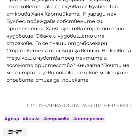
страховете. Така се случва и с Булбес. Той
открива Ханя Хартийката. И заради нея
Булбес, побеждава собствените си
притеснения. Ханя изпитва страх от едно
чудовище. Обаче и чудовището има
страхове. То се плаши от зъболекари!
Страховете са присъщи за всички. Но какво са
тези лоши чувства пред мечтите и
голямото приятелство? Книгата "Почти не
ме е страх" ще ви покаже, че и вие може да се
справите, стига да поискате.
ПО ПУБЛИКАЦИЯТА РАБОТИ: БНР ЕКИП
#
деца
#
книга
#
страхове
#
интересно