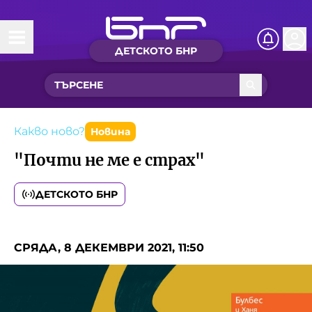
ДЕТСКОТО БНР
Начало
Какво ново?
Рубрики с вълшебства
Какво ново?
Новина
"Почти не ме е страх"
Детско радио
ДЕТСКОТО БНР
Чуйте
Новините на детски език
Искри
СРЯДА, 8 ДЕКЕМВРИ 2021, 11:50
Приказки
Интересен архив
Песнички
Нашите гости