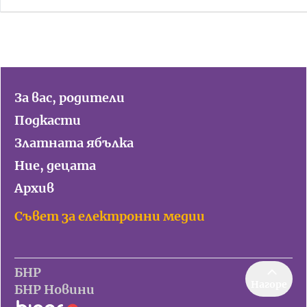
За вас, родители
Подкасти
Златната ябълка
Ние, децата
Архив
Съвет за електронни медии
БНР
Нагоре
БНР Новини