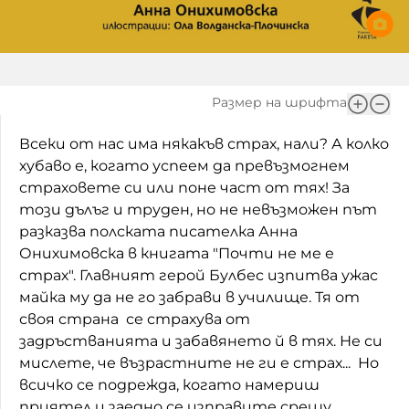
Домашен любимец
Питаме Ви
Размер на шрифта
До ре ми
Всеки от нас има някакъв страх, нали? А колко
хубаво е, когато успеем да превъзмогнем
страховете си или поне част от тях! За
този дълъг и труден, но не невъзможен път
разказва полската писателка Анна
Онихимовска в книгата "Почти не ме е
страх". Главният герой Булбес изпитва ужас
майка му да не го забрави в училище. Тя от
своя страна се страхува от
задръстванията и забавянето й в тях. Не си
мислете, че възрастните не ги е страх... Но
всичко се подрежда, когато намериш
приятел и заедно се изправите срещу