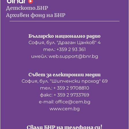
Детското.БНР
Архивен фонд на БНР
Българско национално радио
София, бул. "Драган Цанков" 4
тел.: +359 2 93 361
имейл: web.support@bnr.bg
Съвет за електронни медии
София, бул. "Шипченски проход" 69
тел.: + 359 2 9708810
факс: + 359 2 9733769
е-mail: office@cem.bg
www.cem.bg
Свали БНР на телефона си!