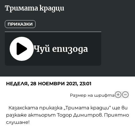
Игри
Тримата крадци
Фантазирай
Кои сме ние?
Приказки
ПРИКАЗКИ
История на изкуството
За вас, родители
Музикална кутийка
Чуй епизода
БНР
БНР Новини
От соул до рокендрол
Архивен фонд на БНР
Междучасие
Яйцето на света
НЕДЕЛЯ, 28 НОЕМВРИ 2021, 23:01
Къщата
Размер на шрифта
Златната ябълка
Казахската приказка „Тримата крадци“ ще ви
разкаже актьорът Тодор Димитров. Приятно
Непознатите думи
слушане!
Като Айнщайн