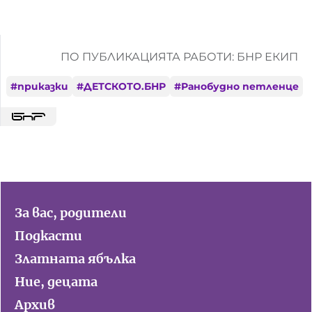
Домашен любимец
Питаме Ви
ПО ПУБЛИКАЦИЯТА РАБОТИ: БНР ЕКИП
До ре ми
#
приказки
#
ДЕТСКОТО.БНР
#
Ранобудно петленце
За вас, родители
Подкасти
Златната ябълка
Ние, децата
Архив