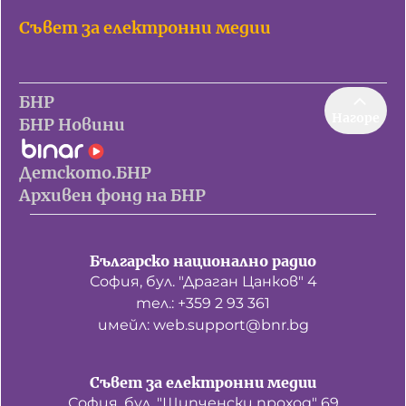
Съвет за електронни медии
БНР
Нагоре
БНР Новини
Детското.БНР
Архивен фонд на БНР
Българско национално радио
София, бул. "Драган Цанков" 4
тел.: +359 2 93 361
имейл: web.support@bnr.bg
Съвет за електронни медии
София, бул. "Шипченски проход" 69