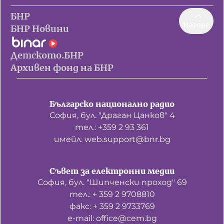
БНР
Нагоре
БНР Новини
Детското.БНР
Архивен фонд на БНР
Българско национално радио
София, бул. "Драган Цанков" 4
тел.: +359 2 93 361
имейл: web.support@bnr.bg
Съвет за електронни медии
София, бул. "Шипченски проход" 69
тел.: + 359 2 9708810
факс: + 359 2 9733769
е-mail: office@cem.bg