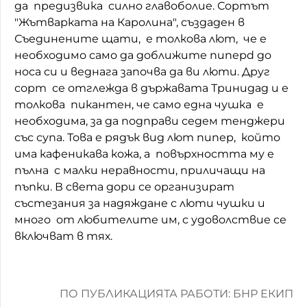
да предизвика силно главоболие. Сортът
Домашен любимец
"Жътварката на Каролина", създаден в
Съединените щати, е толкова лют, че е
Питаме Ви
необходимо само да доближите пиперd до
носа си и веднага започва да ви люти. Друг
До ре ми
сорт се отглежда в държавата Тринидад и е
толкова пикантен, че само една чушка е
необходима, за да подправи седем тенджери
със супа. Това е рядък вид лют пипер, който
има кафеникава кожа, а повърхността му е
пълна с малки неравности, приличащи на
пъпки. В света дори се организират
състезания за надяждане с люти чушки и
много от любителите им, с удоволствие се
включват в тях.
ПО ПУБЛИКАЦИЯТА РАБОТИ: БНР ЕКИП