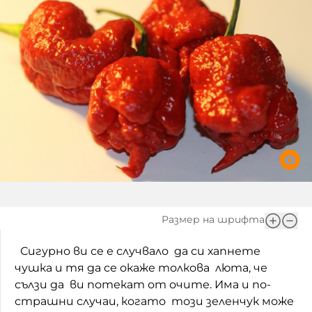
Игри
Фантазирай
Кои сме ние?
Приказки
История на изкуството
За вас, родители
Музикална кутийка
БНР
БНР Новини
От соул до рокендрол
Архивен фонд на БНР
Междучасие
Яйцето на света
Къщата
Размер на шрифта
Златната ябълка
Сигурно ви се е случвало да си хапнете
чушка и тя да се окаже толкова люта, че
Непознатите думи
сълзи да ви потекат от очите. Има и по-
страшни случаи, когато този зеленчук може
Като Айнщайн