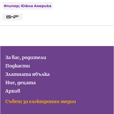
#
пипер; Южна Америка
За вас, родители
Подкасти
Златната ябълка
Ние, децата
Архив
Съвет за електронни медии