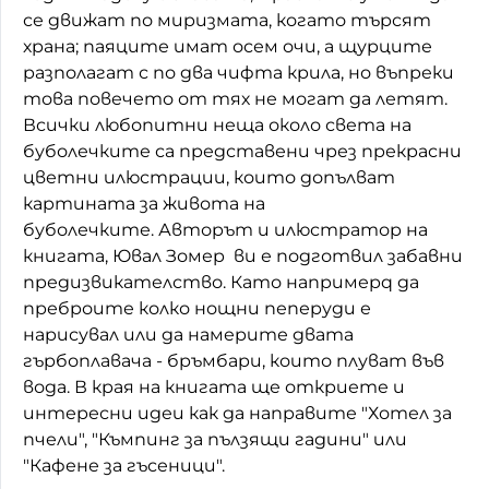
се движат по миризмата, когато търсят
храна; паяците имат осем очи, а щурците
разполагат с по два чифта крила, но въпреки
това повечето от тях не могат да летят.
Всички любопитни неща около света на
буболечките са представени чрез прекрасни
цветни илюстрации, които допълват
картината за живота на
буболечките. Авторът и илюстратор на
книгата, Ювал Зомер ви е подготвил забавни
предизвикателство. Като напримерq да
преброите колко нощни пеперуди е
нарисувал или да намерите двата
гърбоплавача - бръмбари, които плуват във
вода. В края на книгата ще откриете и
интересни идеи как да направите "Хотел за
пчели", "Къмпинг за пълзящи гадини" или
"Кафене за гъсеници".