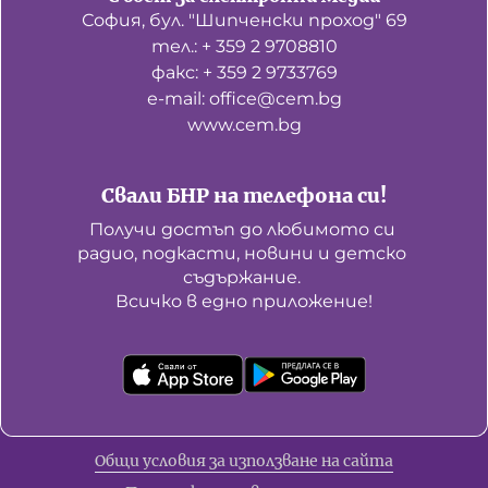
София, бул. "Шипченски проход" 69
тел.: + 359 2 9708810
факс: + 359 2 9733769
е-mail: office@cem.bg
www.cem.bg
Свали БНР на телефона си!
Получи достъп до любимото си 
радио, подкасти, новини и детско 
съдържание. 

Всичко в едно приложение!
Общи условия за използване на сайта