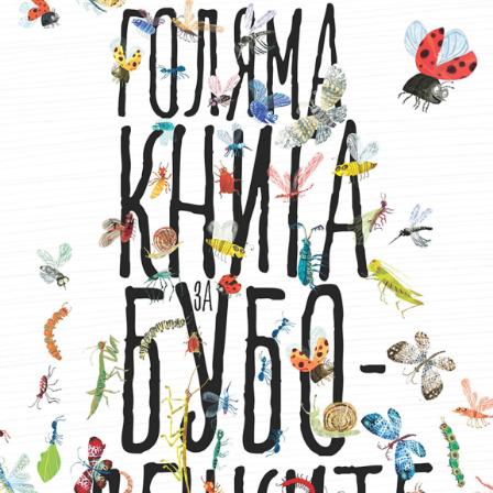
Игри
Фантазирай
Кои сме ние?
Приказки
История на изкуството
За вас, родители
Музикална кутийка
БНР
БНР Новини
От соул до рокендрол
Архивен фонд на БНР
Междучасие
Яйцето на света
Къщата
Златната ябълка
Непознатите думи
Като Айнщайн