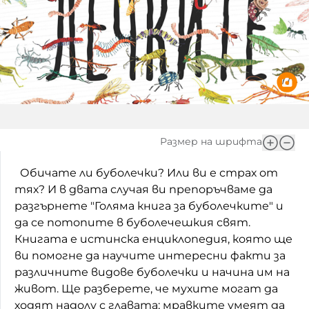
Домашен любимец
Питаме Ви
До ре ми
Размер на шрифта
Обичате ли буболечки? Или ви е страх от
тях? И в двата случая ви препоръчваме да
разгърнете "Голяма книга за буболечките" и
да се потопите в буболечешкия свят.
Книгата е истинска енциклопедия, която ще
ви помогне да научите интересни факти за
различните видове буболечки и начина им на
живот. Ще разберете, че мухите могат да
ходят надолу с главата; мравките умеят да