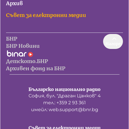
Архив
Съвет за електронни медии
БНР
Нагоре
БНР Новини
Детското.БНР
Архивен фонд на БНР
Българско национално радио
София, бул. "Драган Цанков" 4
тел.: +359 2 93 361
имейл: web.support@bnr.bg
Съвет за електронни медии