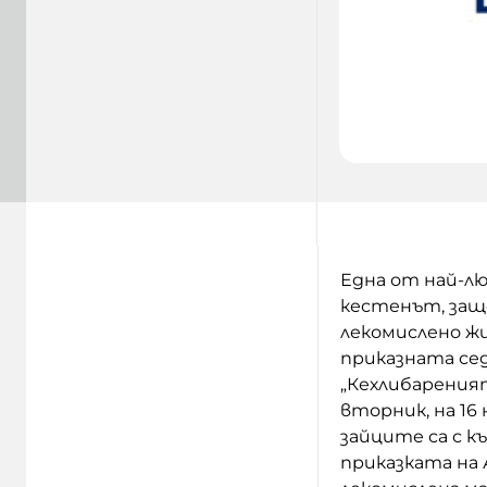
Една от най-лю
кестенът, защо
лекомислено ж
приказната сед
„Кехлибареният
вторник, на 16
зайците са с к
приказката на 