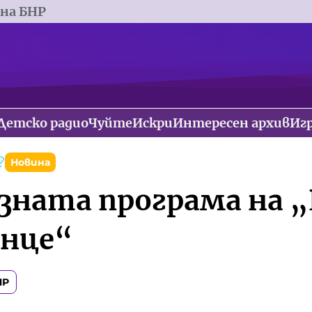
 на БНР
Детско радио
Чуйте
Искри
Интересен архив
Иг
?
Новина
зната програма на 
нце“
НР