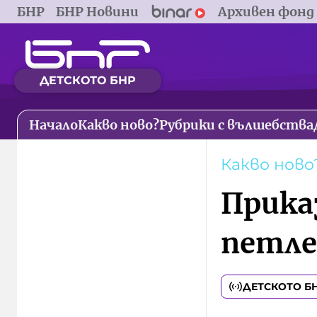
БНР
БНР Новини
Архивен фонд
ДЕТСКОТО БНР
Начало
Какво ново?
Рубрики с вълшебства
Какво ново
Прика
петле
ДЕТСКОТО Б