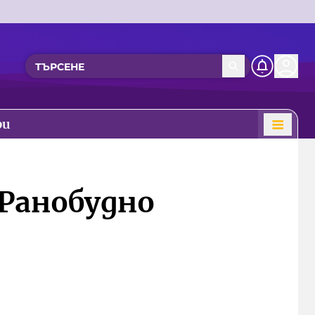
ри
„Ранобудно