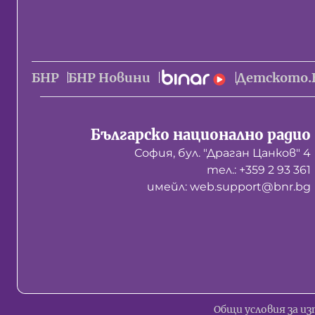
БНР
БНР Новини
Детското.
Българско национално радио
София, бул. "Драган Цанков" 4
тел.: +359 2 93 361
имейл: web.support@bnr.bg
Общи условия за из