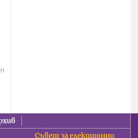
ИП
рхив
Съвет за електронни