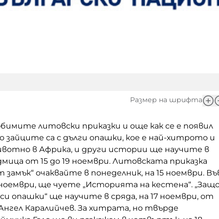
Размер на шрифта
бимите литовски приказки и още как се е появил
 зайците са с дълги опашки, кое е най-хитрото и
ивотно в Африка, и други истории ще научите в
мица от 15 до 19 ноември. Литовската приказка
 замък“ очаквайте в понеделник, на 15 ноември. Въ
 ноември, ще чуете „Историята на кестена“. „Защ
ъси опашки“ ще научите в сряда, на 17 ноември, от
Ангел Каралийчев. За хитрата, но твърде