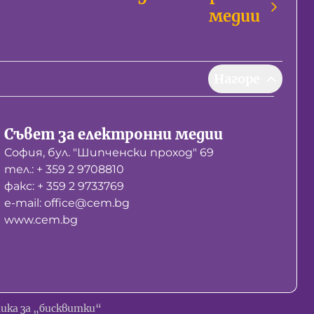
медии
Нагоре
Съвет за електронни медии
София, бул. "Шипченски проход" 69
тел.: + 359 2 9708810
факс: + 359 2 9733769
е-mail: office@cem.bg
www.cem.bg
ика за „бисквитки“