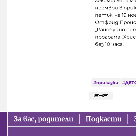
лекомислена ма
ноември в прик
петък, на 19 н
Отфрид Пройсле
„Ранобудно пе
програма „Хрис
без 10 часа.
#
приказки
#
ДЕТ
За вас, родители
Подкасти