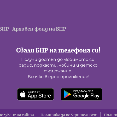
БНР
Архивен фонд на БНР
Свали БНР на телефона си!
Получи достъп до любимото си 
радио, подкасти, новини и детско 
съдържание. 

Всичко в едно приложение!
ползване на сайта
Политика за поверителност
Полит