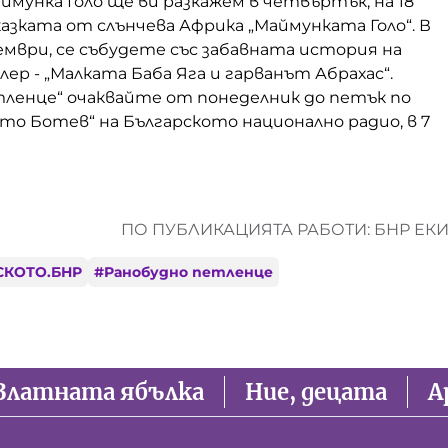
ймунка Голо ще ви разкажем в четвъртък, на 18
азката от слънчева Африка „Маймунката Голо“. В
оември, се събудете със забавната история на
р - „Малката Баба Яга и гарванът Абрахас“.
тленце“ очаквайте от понеделник до петък по
то Ботев“ на Българското национално радио, в 7
ПО ПУБЛИКАЦИЯТА РАБОТИ: БНР ЕК
СКОТО.БНР
#
Ранобудно петленце
Златната ябълка
Ние, децата
А