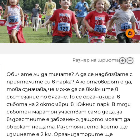
Игри
Фантазирай
Кои сме ние?
Приказки
История на изкуството
За вас, родители
Музикална кутийка
БНР
БНР Новини
От соул до рокендрол
Размер на шрифта
Архивен фонд на БНР
Междучасие
Обичате ли да тичате? А да се надбягвате с
приятелите си в парка? Ако отговорът е да,
Яйцето на света
това означава, че може да се включите в
състезание по бягане. То се организира в
Къщата
събота на 2 октомври, в Южния парк. В този
Златната ябълка
съботен маратон участват само деца, за
възрастните е забранено, защото могат да
Непознатите думи
объркат нещата. Разстоянието, което ще
изминете е 2 км. Организаторите ще
Като Айнщайн