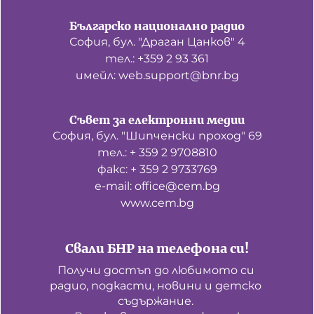
Българско национално радио
София, бул. "Драган Цанков" 4
тел.: +359 2 93 361
имейл: web.support@bnr.bg
Съвет за електронни медии
София, бул. "Шипченски проход" 69
тел.: + 359 2 9708810
факс: + 359 2 9733769
е-mail: office@cem.bg
www.cem.bg
Свали БНР на телефона си!
Получи достъп до любимото си 
радио, подкасти, новини и детско 
съдържание. 
