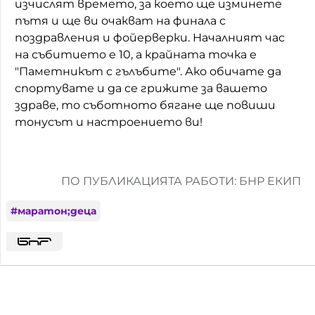
изчислят времето, за което ще изминете
пътя и ще ви очакват на финала с
Домашен любимец
поздравления и фойерверки. Началният час
Питаме Ви
на събитието е 10, а крайната точка е
"Паметникът с гълъбите". Ако обичате да
До ре ми
спортувате и да се грижите за вашето
здраве, то съботното бягане ще повиши
тонусът и настроението ви!
ПО ПУБЛИКАЦИЯТА РАБОТИ: БНР ЕКИП
#
маратон;деца