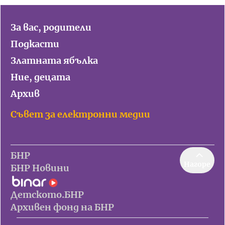
За вас, родители
Подкасти
Златната ябълка
Ние, децата
Архив
Съвет за електронни медии
БНР
Нагоре
БНР Новини
Детското.БНР
Архивен фонд на БНР