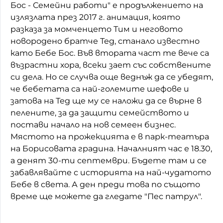
Бос - Семейни работи" е продължението на
Домашен любимец
излязлата през 2017 г. анимация, която
разказа за момченцето Тим и неговото
Питаме Ви
новородено братче Тед, станало известно
като Бебе Бос. Във втората част те вече са
До ре ми
възрастни хора, всеки зает със собствените
си дела. Но се случва още веднъж да се убедят,
че бебетата са най-големите шефове и
затова на Тед ще му се наложи да се върне в
пелените, за да защити семейството и
постави начало на нов семеен бизнес.
Мястото на прожекцията е в парк-театъра
на Борисовата градина. Началният час е 18.30,
а денят 30-ти септември. Бъдете там и се
забавлявайте с историята на най-чудатото
Бебе в света. А ден преди това по същото
време ще можете да гледате "Пес патрул".