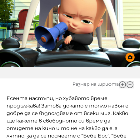
Игри
Фантазирай
Кои сме ние?
Приказки
История на изкуството
За вас, родители
Музикална кутийка
БНР
БНР Новини
От соул до рокендрол
Архивен фонд на БНР
Междучасие
Размер на шрифта
Яйцето на света
Есента настъпи, но хубавото време
Къщата
продължава! Затова докато е топло навън е
Златната ябълка
добре да се възползваме от всеки миг. Какво
ще кажете в свободното си време да
Непознатите думи
отидете на кино и то не на какво да е, а
лятно, за да се посмеете с "Бебе Бос". "Бебе
Като Айнщайн