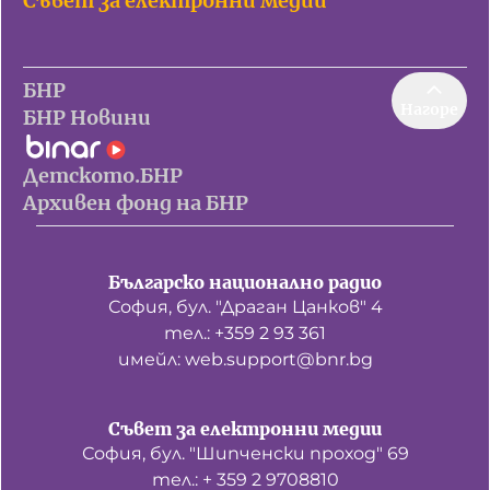
Съвет за електронни медии
БНР
Нагоре
БНР Новини
Детското.БНР
Архивен фонд на БНР
Българско национално радио
София, бул. "Драган Цанков" 4
тел.: +359 2 93 361
имейл: web.support@bnr.bg
Съвет за електронни медии
София, бул. "Шипченски проход" 69
тел.: + 359 2 9708810