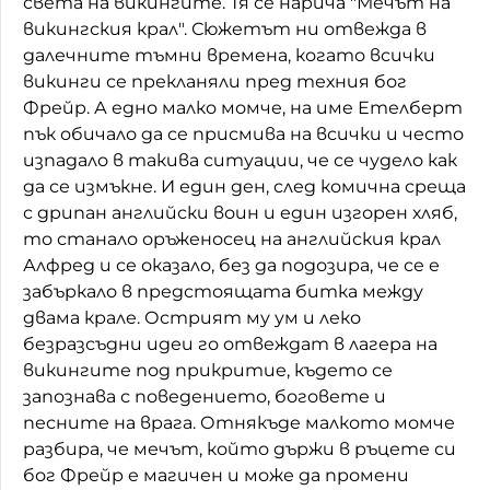
света на викингите. Тя се нарича "Мечът на
викингския крал". Сюжетът ни отвежда в
Домашен любимец
далечните тъмни времена, когато всички
Питаме Ви
викинги се прекланяли пред техния бог
Фрейр. А едно малко момче, на име Етелберт
До ре ми
пък обичало да се присмива на всички и често
изпадало в такива ситуации, че се чудело как
да се измъкне. И един ден, след комична среща
с дрипан английски воин и един изгорен хляб,
то станало оръженосец на английския крал
Алфред и се оказало, без да подозира, че се е
забъркало в предстоящата битка между
двама крале. Острият му ум и леко
безразсъдни идеи го отвеждат в лагера на
викингите под прикритие, където се
запознава с поведението, боговете и
песните на врага. Отнякъде малкото момче
разбира, че мечът, който държи в ръцете си
бог Фрейр е магичен и може да промени