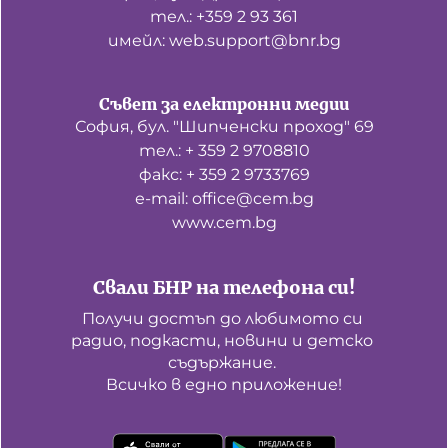
тел.: +359 2 93 361
имейл: web.support@bnr.bg
Съвет за електронни медии
София, бул. "Шипченски проход" 69
тел.: + 359 2 9708810
факс: + 359 2 9733769
е-mail: office@cem.bg
www.cem.bg
Свали БНР на телефона си!
Получи достъп до любимото си 
радио, подкасти, новини и детско 
съдържание. 

Всичко в едно приложение!