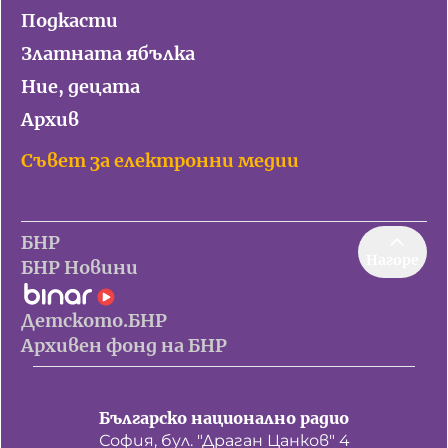
Подкасти
Златната ябълка
Ние, децата
Архив
Съвет за електронни медии
БНР
Нагоре
БНР Новини
Детското.БНР
Архивен фонд на БНР
Българско национално радио
София, бул. "Драган Цанков" 4