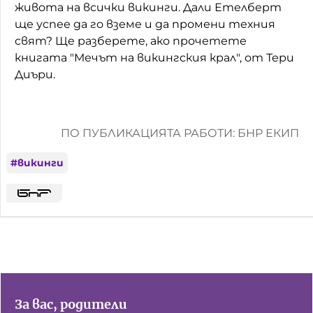
живота на всички викинги. Дали Етелберт
ще успее да го вземе и да промени техния
свят? Ще разберете, ако прочетете
книгата "Мечът на викингския крал", от Тери
Диъри.
ПО ПУБЛИКАЦИЯТА РАБОТИ: БНР ЕКИП
#
викинги
За вас, родители