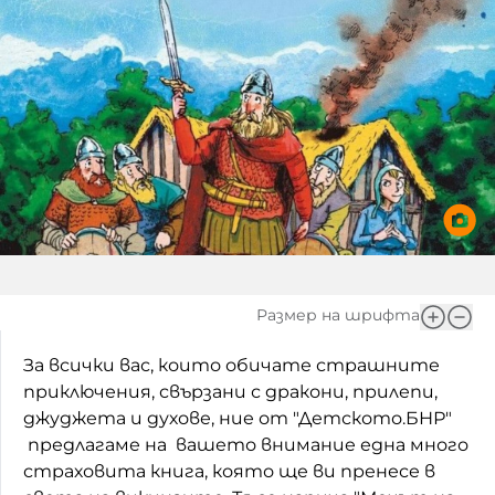
Игри
Фантазирай
Кои сме ние?
Приказки
История на изкуството
За вас, родители
Музикална кутийка
БНР
БНР Новини
От соул до рокендрол
Архивен фонд на БНР
Междучасие
Яйцето на света
Размер на шрифта
Къщата
За всички вас, които обичате страшните
приключения, свързани с дракони, прилепи,
Златната ябълка
джуджета и духове, ние от "Детското.БНР"
Непознатите думи
предлагаме на вашето внимание една много
страховита книга, която ще ви пренесе в
Като Айнщайн