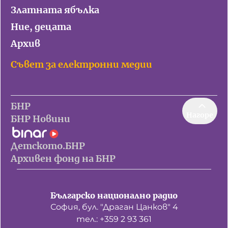
Златната ябълка
Ние, децата
Архив
Съвет за електронни медии
БНР
Нагоре
БНР Новини
Детското.БНР
Архивен фонд на БНР
Българско национално радио
София, бул. "Драган Цанков" 4
тел.: +359 2 93 361