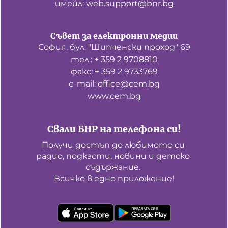
имейл: web.support@bnr.bg
Съвет за електронни медии
София, бул. "Шипченски проход" 69
тел.: + 359 2 9708810
факс: + 359 2 9733769
е-mail: office@cem.bg
www.cem.bg
Свали БНР на телефона си!
Получи достъп до любимото си 
радио, подкасти, новини и детско 
съдържание. 

Всичко в едно приложение!