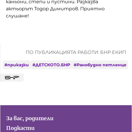
каньони, степи и пустини. Разказва
актьорът Тодор Димитров. Приятно
Домашен любимец
слушане!
Питаме Ви
До ре ми
ПО ПУБЛИКАЦИЯТА РАБОТИ: БНР ЕКИП
#
приказки
#
ДЕТСКОТО.БНР
#
Ранобудно петленце
За вас, родители
Подкасти