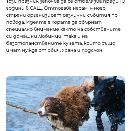
Този празник започва да се отбелязва преди 10
години в САЩ. Оттогава насам много
страни организират различни събития по
повода. Идеята е хората да обърнат
специално внимание както на собствените
си домашни любимци, така и на
безстопанствените кучета, които също
имат нужда от обич, храна и подслон.