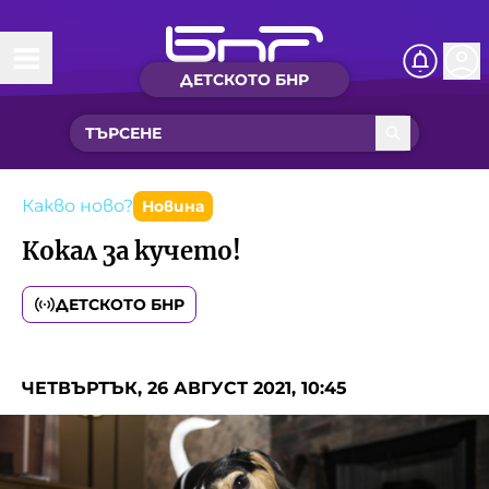
ДЕТСКОТО БНР
Начало
Какво ново?
Рубрики с вълшебства
Какво ново?
Новина
Кокал за кучето!
Детско радио
ДЕТСКОТО БНР
Чуйте
Новините на детски език
Искри
ЧЕТВЪРТЪК, 26 АВГУСТ 2021, 10:45
Приказки
Интересен архив
Песнички
Нашите гости