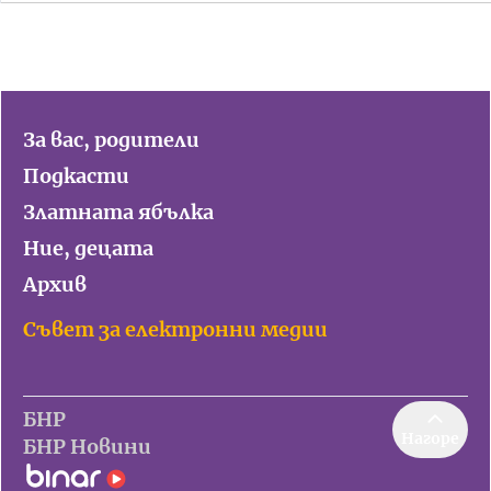
За вас, родители
Подкасти
Златната ябълка
Ние, децата
Архив
Съвет за електронни медии
БНР
Нагоре
БНР Новини