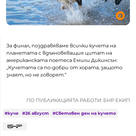
За финал, поздравяваме всички кучета на
планетата с вдъхновяващия цитат на
американската поетеса
Емили Дикинсън:
„Кучетата са по-добри от хората, защото
знаят, но не говорят.“
ПО ПУБЛИКАЦИЯТА РАБОТИ: БНР ЕКИП
#
куче
#
26 август
#
Световен ден на кучето