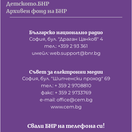
Детското.БНР
Архивен фонд на БНР
Българско национално радио
София, бул. "Драган Цанков" 4
тел.: +359 2 93 361
имейл: web.support@bnr.bg
Съвет за електронни медии
София, бул. "Шипченски проход" 69
тел.: + 359 2 9708810
факс: + 359 2 9733769
е-mail: office@cem.bg
www.cem.bg
Свали БНР на телефона си!