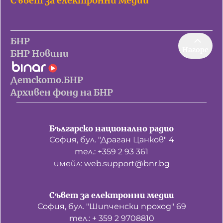
Съвет за електронни медии
БНР
Нагоре
БНР Новини
Детското.БНР
Архивен фонд на БНР
Българско национално радио
София, бул. "Драган Цанков" 4
тел.: +359 2 93 361
имейл: web.support@bnr.bg
Съвет за електронни медии
София, бул. "Шипченски проход" 69
тел.: + 359 2 9708810