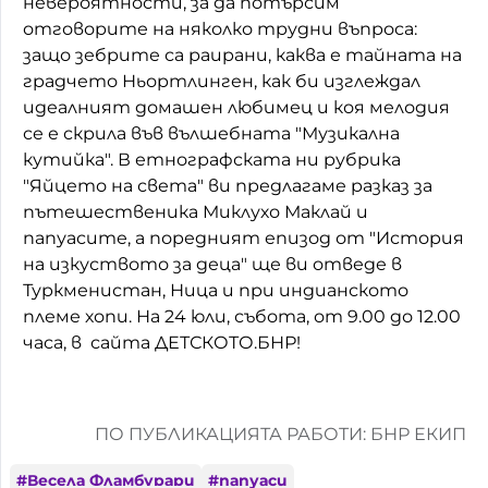
невероятности, за да потърсим
отговорите на няколко трудни въпроса:
защо зебрите са раирани, каква е тайната на
градчето Ньортлинген, как би изглеждал
идеалният домашен любимец и коя мелодия
се е скрила във вълшебната "Музикална
кутийка". В етнографската ни рубрика
"Яйцето на света" ви предлагаме разказ за
пътешественика Миклухо Маклай и
папуасите, а поредният епизод от "История
на изкуството за деца" ще ви отведе в
Туркменистан, Ница и при индианското
племе хопи. На 24 юли, събота, от 9.00 до 12.00
часа, в сайта ДЕТСКОТО.БНР!
ПО ПУБЛИКАЦИЯТА РАБОТИ: БНР ЕКИП
#
Весела Фламбурари
#
папуаси