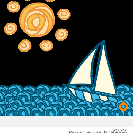
Игри
Фантазирай
Кои сме ние?
Приказки
История на изкуството
За вас, родители
Музикална кутийка
БНР
БНР Новини
От соул до рокендрол
Архивен фонд на БНР
Междучасие
Яйцето на света
Къщата
Златната ябълка
Непознатите думи
Като Айнщайн
Размер на шрифта