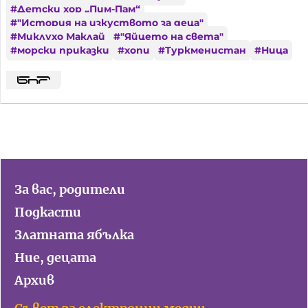
#
Детски хор „Пим-Пам“
#
"История на изкуството за деца"
#
Миклухо Маклай
#
"Яйцето на света"
#
морски приказки
#
хопи
#
Туркменистан
#
Ница
За вас, родители
Подкасти
Златната ябълка
Ние, децата
Архив