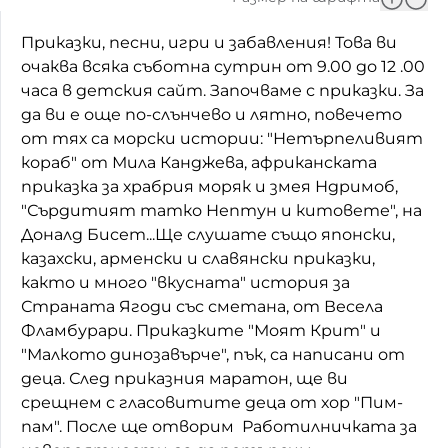
Домашен любимец
Приказки, песни, игри и забавления! Това ви
очаква всяка съботна сутрин от 9.00 до 12 .00
Питаме Ви
часа в детския сайт. Започваме с приказки. За
До ре ми
да ви е още по-слънчево и лятно, повечето
от тях са морски истории: "Нетърпеливият
кораб" от Мила Канджева, африканската
приказка за храбрия моряк и змея Ндримоб,
"Сърдитият татко Нептун и китовете", на
Доналд Бисет...Ще слушате също японски,
казахски, арменски и славянски приказки,
както и много "вкусната" история за
Страната Ягоди със сметана, от Весела
Фламбурари. Приказките "Моят Крит" и
"Малкото динозавърче", пък, са написани от
деца. След приказния маратон, ще ви
срещнем с гласовитите деца от хор "Пим-
пам". После ще отворим Работилничката за