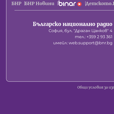
БНР
БНР Новини
Детското.
Българско национално радио
София, бул. "Драган Цанков" 4
тел.: +359 2 93 361
имейл: web.support@bnr.bg
Общи условия за из