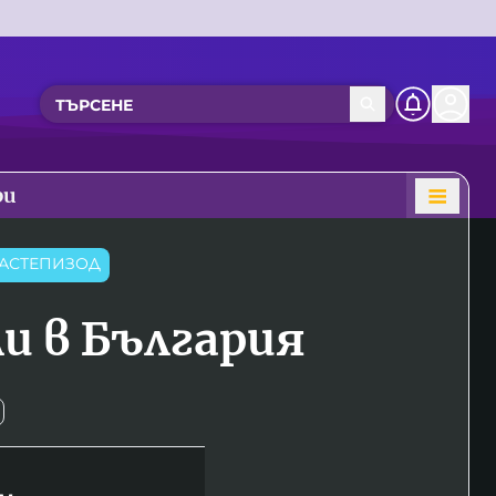
ри
АСТЕПИЗОД
и в България