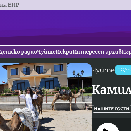
 на БНР
Детско радио
Чуйте
Искри
Интересен архив
Иг
Чуйте
ПОДК
Камил
НАШИТЕ ГОСТИ