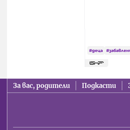
#
деца
#
забавлен
За вас, родители
Подкасти