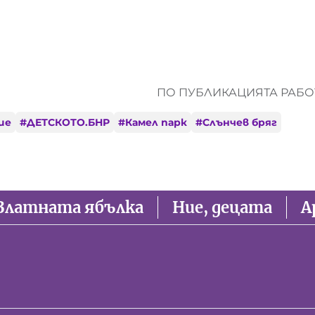
ПО ПУБЛИКАЦИЯТА РАБОТ
ие
#
ДЕТСКОТО.БНР
#
Камел парк
#
Слънчев бряг
Златната ябълка
Ние, децата
А