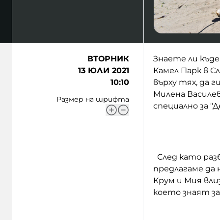
ВТОРНИК
Знаете ли къде
13 ЮЛИ 2021
Камел Парк в Сл
10:10
върху тях, да 
Милена Василев
Размер на шрифта
специално за "
След като разб
предлагаме да
Крум и Мия вли
което знаят за