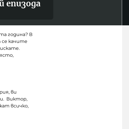
й епизода
та година? В
а се качите
оискате.
ясто,
рия, ви
и. Виктор,
жат всичко,