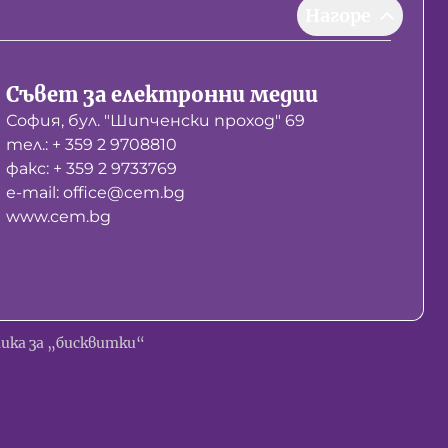
Нагоре
Съвет за електронни медии
София, бул. "Шипченски проход" 69
тел.: + 359 2 9708810
факс: + 359 2 9733769
е-mail: office@cem.bg
www.cem.bg
ика за „бисквитки“