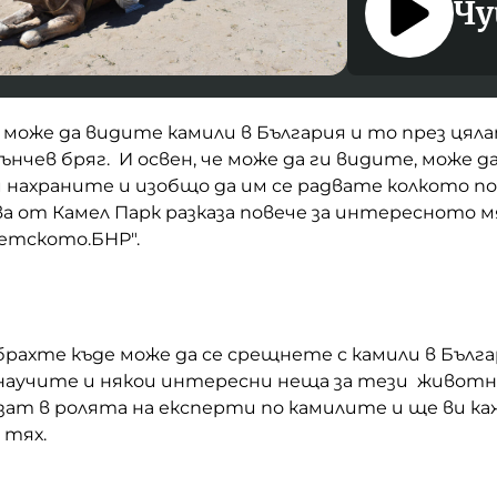
Чу
 може да видите камили в България и то през цяла
ънчев бряг. И освен, че може да ги видите, може д
ги нахраните и изобщо да им се радвате колкото п
а от Камел Парк разказа повече за интересното м
Детското.БНР".
рахте къде може да се срещнете с камили в Бълга
 научите и някои интересни неща за тези животн
зат в ролята на експерти по камилите и ще ви ка
 тях.