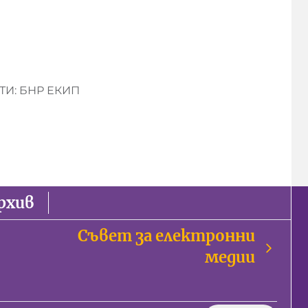
И: БНР ЕКИП
рхив
Съвет за електронни
медии