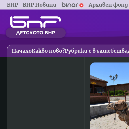
БНР
БНР Новини
Архивен фонд
ДЕТСКОТО БНР
Начало
Какво ново?
Рубрики с вълшебства