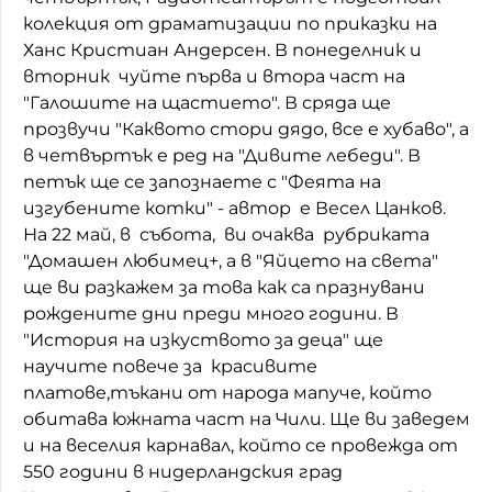
колекция от драматизации по приказки на
Домашен любимец
Ханс Кристиан Андерсен.
В понеделник и
вторник чуйте първа и втора част на
Питаме Ви
"Галошите на щастието".
В сряда ще
До ре ми
прозвучи "Каквото стори дядо, все е хубаво", а
в четвъртък е ред на "Дивите лебеди".
В
петък ще се запознаете с "Феята на
изгубените котки" - автор е Весел Цанков.
На 22 май, в събота, ви очаква рубриката
"Домашен любимец+, а в "Яйцето на света"
ще ви разкажем за това как са празнувани
рождените дни преди много години. В
"История на изкуството за деца" ще
научите повече за красивите
платове,тъкани от народа мапуче, който
обитава южната част на Чили. Ще ви заведем
и на веселия карнавал, който се провежда от
550 години в нидерландския град