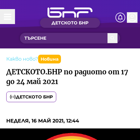
ДЕТСКОТО БНР
Начало
Какво ново?
Рубрики с вълшебства
Какво ново?
Новина
ДЕТСКОТО.БНР по радиото от 17
Детско радио
до 24 май 2021
Чуйте
ДЕТСКОТО БНР
Новините на детски език
Искри
Приказки
НЕДЕЛЯ, 16 МАЙ 2021, 12:44
Интересен архив
Песнички
Нашите гости