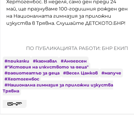
Хертогенбос. В неделя, само ден преди 24
май, ще празнуваме 100-годишния рожден ден
на Националната гимназия за приложни
изкуства в Трявна. Слушайте ДЕТСКОТО.БНР!
ПО ПУБЛИКАЦИЯТА РАБОТИ: БНР ЕКИП
#
приказки
#
карнавал
#
Андерсен
#
"История на изкуството за деца"
#
радиотеатър за деца
#
Весел Цанков
#
мапуче
#
Хертогенбос
#
Национална гимназия за приложни изкуства
Трявна