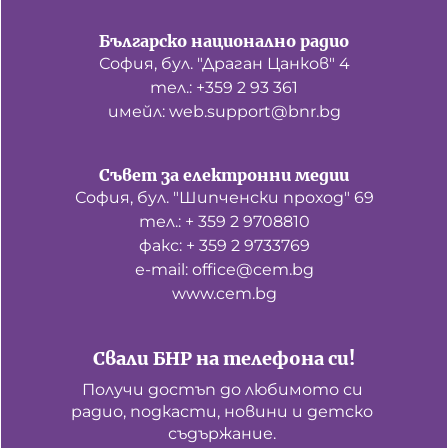
Българско национално радио
София, бул. "Драган Цанков" 4
тел.: +359 2 93 361
имейл: web.support@bnr.bg
Съвет за електронни медии
София, бул. "Шипченски проход" 69
тел.: + 359 2 9708810
факс: + 359 2 9733769
е-mail: office@cem.bg
www.cem.bg
Свали БНР на телефона си!
Получи достъп до любимото си 
радио, подкасти, новини и детско 
съдържание. 
