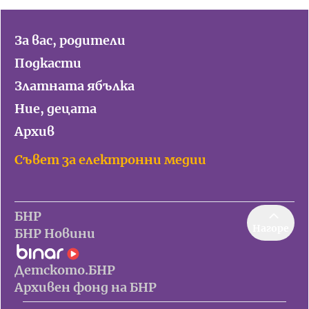
За вас, родители
Подкасти
Златната ябълка
Ние, децата
Архив
Съвет за електронни медии
БНР
Нагоре
БНР Новини
Детското.БНР
Архивен фонд на БНР