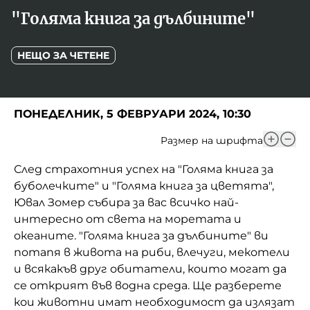
Игри
"Голяма книга за дълбините"
Фантазирай
Кои сме ние?
Приказки
НЕЩО ЗА ЧЕТЕНЕ
История на изкуството
За вас, родители
Музикална кутийка
ПОНЕДЕЛНИК, 5 ФЕВРУАРИ 2024, 10:30
БНР
БНР Новини
От соул до рокендрол
Размер на шрифта
Архивен фонд на БНР
Междучасие
След страхотния успех на "Голяма книга за
буболечките" и "Голяма книга за цветята",
Яйцето на света
Ювал Зомер събира за вас всичко най-
Къщата
интересно от света на моретата и
океаните. "Голяма книга за дълбините" ви
Златната ябълка
потапя в живота на риби, влечуги, мекотели
и всякакъв друг обитатели, които могат да
Непознатите думи
се открият във водна среда. Ще разберете
кои животни имат необходимост да излязат
Като Айнщайн