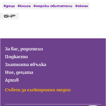
#
деца
#
книга
#
морски обитатели
#
океан
За вас, родители
Подкасти
Златната ябълка
Ние, децата
Архив
Съвет за електронни медии