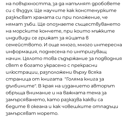
на повърхността, за да напълнят дробовете
Домашен любимец
си с въздух. Ще научите как констенурките
разкъсват храната си при положение, че
Питаме Ви
нямат зъби. Ще опознаете съществуването
на морските кончете, при които мъжките
До ре ми
индивиди се грижат за яйцата в
семейството. И още много, много интересна
информация, поднесена по интригуващ
начин. Цялото това съдържание за подводния
свят е богато украсено с прекрасни
илюстрации, разположени върху всяка
страница от книгата "Голяма книга за
дълбините". В края на изданието авторът
обръща внимание и на важната тема за
замърсяването, като разказва какви са
бедите в океана и как човешките отпадъци
замърсяват морето.