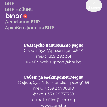
БНР
Нагоре
БНР Новини
Детското.БНР
Архивен фонд на БНР
Българско национално радио
София, бул. "Драган Цанков" 4
тел.: +359 2 93 361
имейл: web.support@bnr.bg
Съвет за електронни медии
София, бул. "Шипченски проход" 69
тел.: + 359 2 9708810
факс: + 359 2 9733769
е-mail: office@cem.bg
www.cem.bg