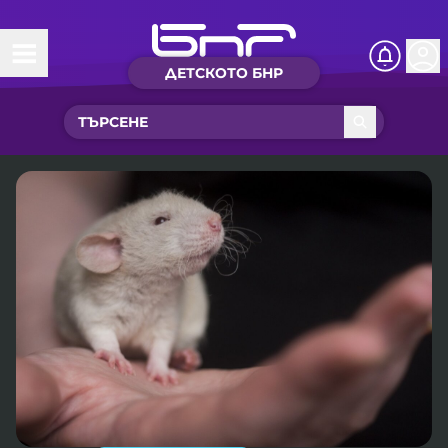
ДЕТСКОТО БНР
Начало
Какво ново?
Рубрики с вълшебства
Детско радио
Чуйте
Новините на детски език
Искри
Приказки
Интересен архив
Песнички
Нашите гости