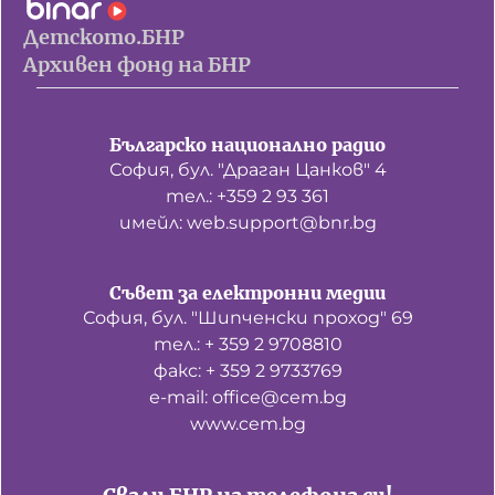
Детското.БНР
Архивен фонд на БНР
Българско национално радио
София, бул. "Драган Цанков" 4
тел.: +359 2 93 361
имейл: web.support@bnr.bg
Съвет за електронни медии
София, бул. "Шипченски проход" 69
тел.: + 359 2 9708810
факс: + 359 2 9733769
е-mail: office@cem.bg
www.cem.bg