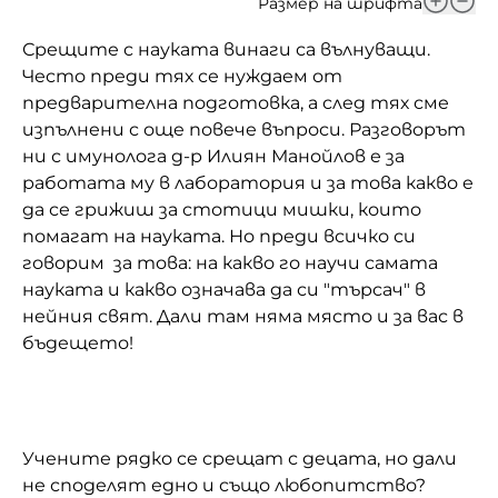
Размер на шрифта
Домашен любимец
Срещите с науката винаги са вълнуващи.
Често преди тях се нуждаем от
Питаме Ви
предварителна подготовка, а след тях сме
До ре ми
изпълнени с още повече въпроси. Разговорът
ни с имунолога д-р Илиян Манойлов е за
работата му в лаборатория и за това какво е
да се грижиш за стотици мишки, които
помагат на науката. Но преди всичко си
говорим за това: на какво го научи самата
науката и какво означава да си "търсач" в
нейния свят. Дали там няма място и за вас в
бъдещето!
Учените рядко се срещат с децата, но дали
не споделят едно и също любопитство?