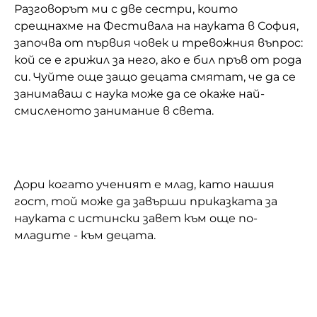
Разговорът ми с две сестри, които
срещнахме на Фестивала на науката в София,
започва от първия човек и тревожния въпрос:
кой се е грижил за него, ако е бил пръв от рода
си. Чуйте още защо децата смятат, че да се
занимаваш с наука може да се окаже най-
смисленото занимание в света.
Дори когато ученият е млад, като нашия
гост, той може да завърши приказката за
науката с истински завет към още по-
младите - към децата.