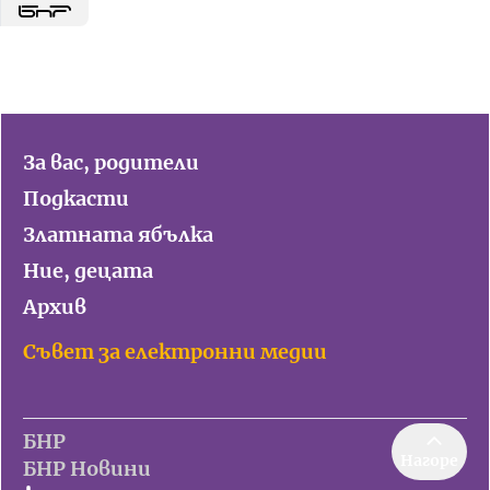
За вас, родители
Подкасти
Златната ябълка
Ние, децата
Архив
Съвет за електронни медии
БНР
Нагоре
БНР Новини