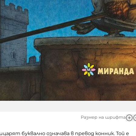
Размер на шрифта
рицарят буквално означава в превод конник. Той
е