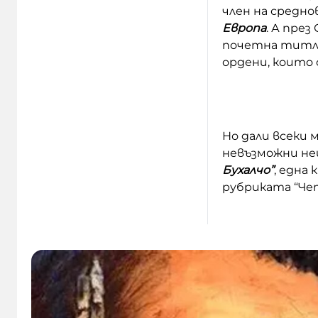
член на средно
Европа
. А
през 
почетна титла.
ордени, които 
Но дали всеки 
невъзможни не
Бухалчо”
, една
рубриката “Чет