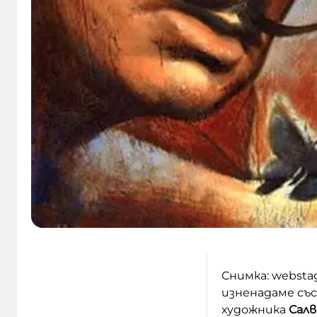
Снимка: websta
изненадаме със
художника
Салв