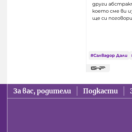
други абстрак
което сме ви и
ще си поговор
#
Салвадор Дали
За вас, родители
Подкасти