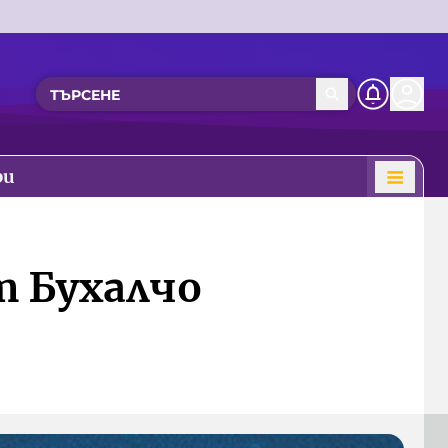
ри
т Бухалчо