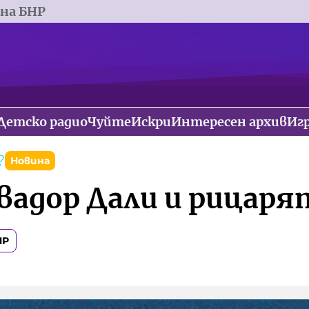
 на БНР
Детско радио
Чуйте
Искри
Интересен архив
Иг
?
Новина
лвадор Дали и рицаря
НР