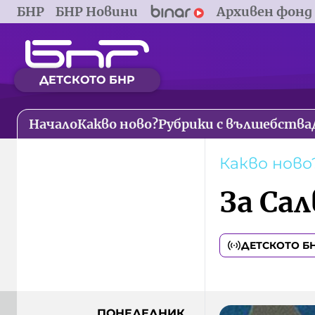
БНР
БНР Новини
Архивен фонд
ДЕТСКОТО БНР
Начало
Какво ново?
Рубрики с вълшебства
Какво ново
За Са
ДЕТСКОТО Б
ПОНЕДЕЛНИК