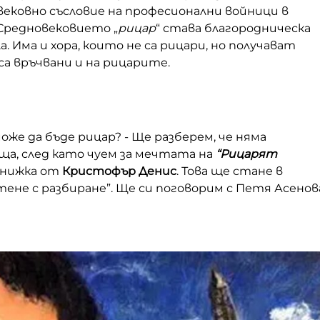
вековно съсловие на професионални войници в
Средновековието „
рицар
“ става благородническа
 Има и хора, които не са рицари, но получават
са връчвани и на рицарите.
може да бъде рицар? - Ще разберем, че няма
ща, след като чуем за мечтата на
“Рицарят
 книжка от
Кристофър Денис
. Това ще стане в
ене с разбиране”. Ще си поговорим с Петя Асенов