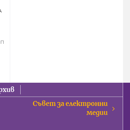
А
ИП
рхив
Съвет за електронни
медии