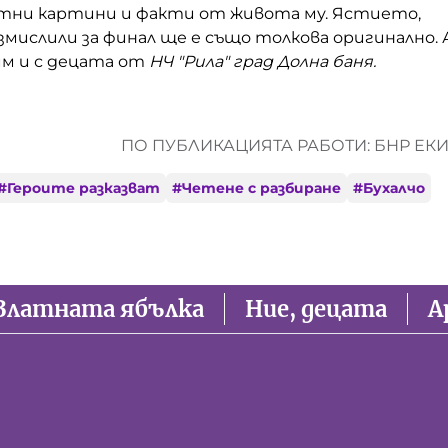
тни картини и факти от живота му.
Ястието,
змислили за финал ще е също толкова оригинално. 
им и с децата от
НЧ "Рила" град Долна баня.
ПО ПУБЛИКАЦИЯТА РАБОТИ: БНР ЕК
#
Героите разказват
#
Четене с разбиране
#
Бухалчо
Златната ябълка
Ние, децата
А