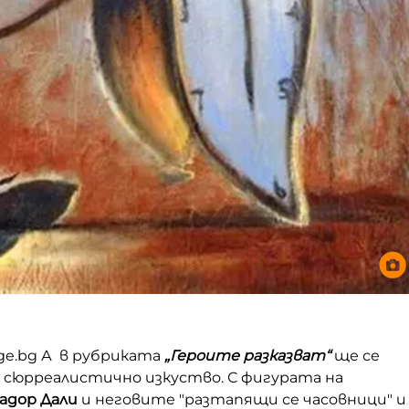
ge.bg А в рубриката
„Героите разказват“
ще се
 сюрреалистично изкуство. С фигурата на
адор Дали
и неговите "разтапящи се часовници" и