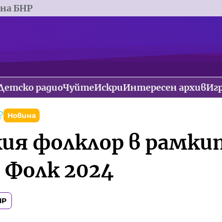
 на БНР
Детско радио
Чуйте
Искри
Интересен архив
Иг
?
Новина
ия фолклор в рамки
 Фолк 2024
НР