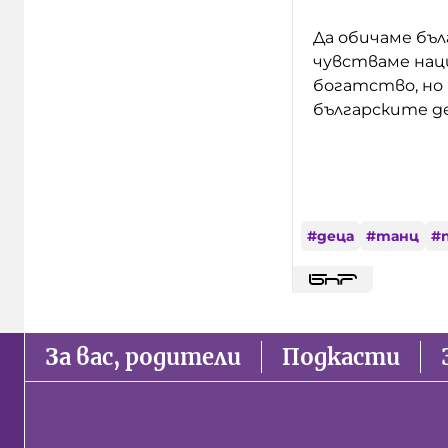
Да обичаме бъ
чувстваме наци
богатство, но 
българските д
#
деца
#
танц
#
За вас, родители
Подкасти