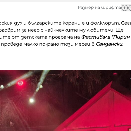
Размер на шрифта
ския дух и българските корени е и фолклорът. Сег
поговрим за него с най-малките му любители. Ще
ите от детската програма на
Фестивала "Пирин
е проведе малко по-рано този месец в
Сандански
.