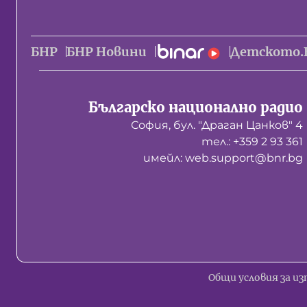
БНР
БНР Новини
Детското.
Българско национално радио
София, бул. "Драган Цанков" 4
тел.: +359 2 93 361
имейл: web.support@bnr.bg
Общи условия за из