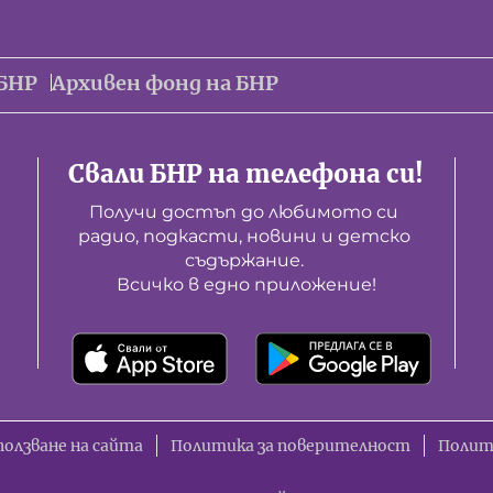
БНР
Архивен фонд на БНР
Свали БНР на телефона си!
Получи достъп до любимото си 
радио, подкасти, новини и детско 
съдържание. 

Всичко в едно приложение!
ползване на сайта
Политика за поверителност
Полит