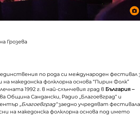
на Грозева
единствения по рода си международен фестивал 
 на македонска фолклорна основа “Пирин Фолк”
лечната 1992 г. в най-слънчевия град в
България –
гава Община Сандански, Радио „Благоевград“ и
център
„Благоевград“
заедно учредяват фестивала
сни на македонска фолклорна основа под името