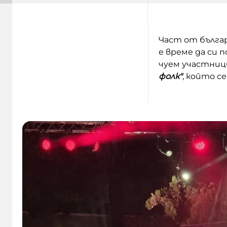
Част от българ
е време да си 
чуем участниц
фолк"
, който с