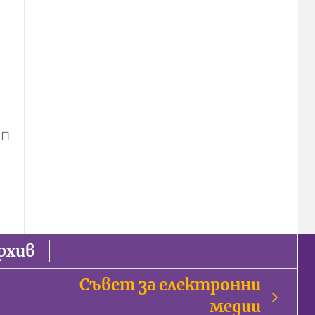
ИП
рхив
Съвет за електронни
медии