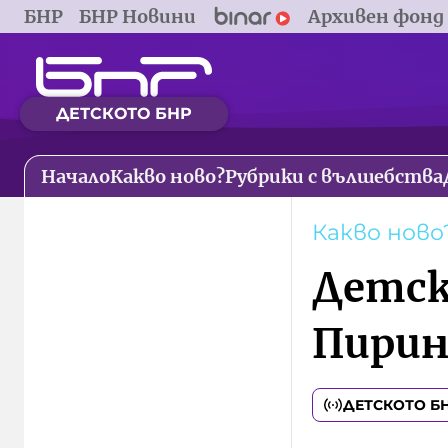
БНР
БНР Новини
Архивен фонд
ДЕТСКОТО БНР
Начало
Какво ново?
Рубрики с вълшебства
Какво ново
Детск
Пирин
ДЕТСКОТО Б