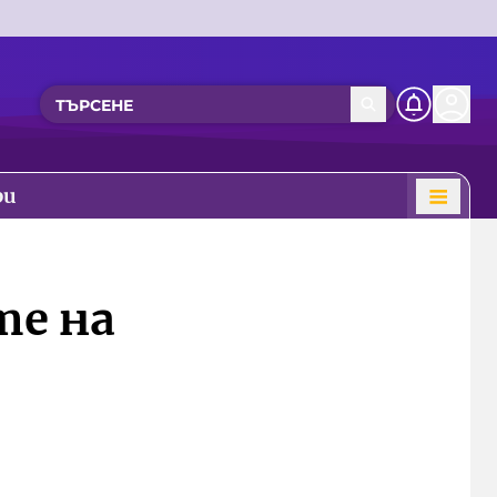
ри
те на