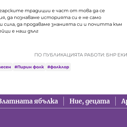
лгарските традиции е част от това да се
я, да познаваме историята си е не само
и сила, да продаваме знанията си и почитта към
ейци е наш дълг
ПО ПУБЛИКАЦИЯТА РАБОТИ: БНР ЕК
песен
#
Пирин фолк
#
фолклор
Златната ябълка
Ние, децата
А