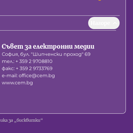
Нагоре
Съвет за електронни медии
София, бул. "Шипченски проход" 69
тел.: + 359 2 9708810
факс: + 359 2 9733769
е-mail: office@cem.bg
www.cem.bg
ика за „бисквитки“