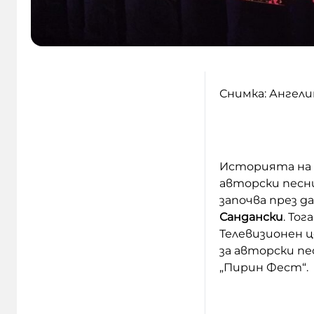
Снимка: Ангели
Историята на 
авторски песни
започва през да
Сандански
. То
Телевизионен 
за авторски пе
„Пирин Фест“.