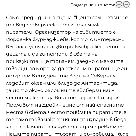
Размер на шрифта
Домашен любимец
Само преди дни на сцена "Централни хали" се
Питаме Ви
проведе творческо ателие за малки
писатели. Организатор на събитието е
До ре ми
Йорданка Фурнаджиева, която с интересни
въпроси успя да развихри въображението на
децата и да ги потопи в света на
приказките. Ще тръгнем, заедно с малките
твoрци по море, за да търсим пирати. Ще ги
открием в студените води на Северния
ледовит океан или близо до Антарктида,
защото около огромните айсберги най-
често можете да видите пиратски кораби.
Проливът на Дрейк - едно от най-опасните
места в света, често привлича пиратите, а
те само това чакат: някой да изпадне в беда,
за да се качат на палубата и да я превземат.
Нашите пирати търсят и съкровища. Къде