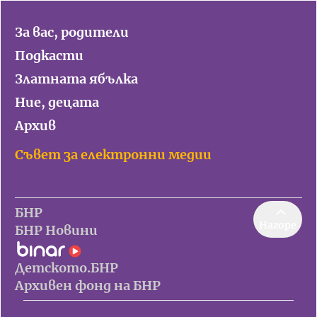
За вас, родители
Подкасти
Златната ябълка
Ние, децата
Архив
Съвет за електронни медии
БНР
Нагоре
БНР Новини
Детското.БНР
Архивен фонд на БНР