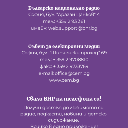
Българско национално радио
София, бул. "Драган Цанков" 4
тел.: +359 2 93 361
имейл: web.support@bnr.bg
Съвет за електронни медии
София, бул. "Шипченски проход" 69
тел.: + 359 2 9708810
факс: + 359 2 9733769
е-mail: office@cem.bg
www.cem.bg
Свали БНР на телефона си!
Получи достъп до любимото си 
радио, подкасти, новини и детско 
съдържание. 

Всичко в едно приложение!