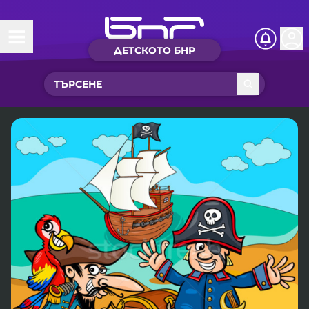
ДЕТСКОТО БНР
Начало
Какво ново?
Рубрики с вълшебства
Детско радио
Чуйте
Новините на детски език
Искри
Приказки
Интересен архив
Песнички
Нашите гости