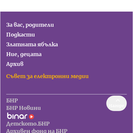
За вас, родители
Подкасти
Златната ябълка
Ние, децата
Архив
Съвет за електронни медии
БНР
Нагоре
БНР Новини
Детското.БНР
Архивен фонд на БНР