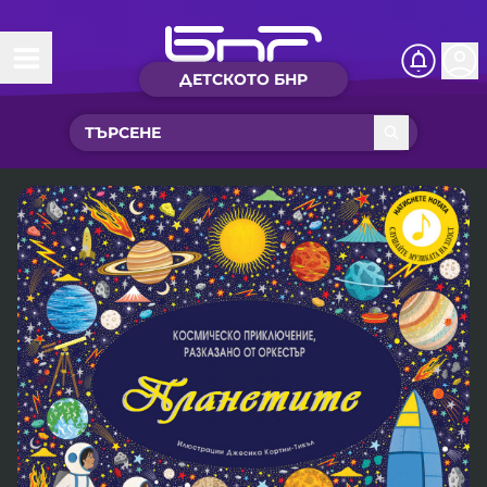
ДЕТСКОТО БНР
Начало
Какво ново?
Рубрики с вълшебства
Детско радио
Чуйте
Новините на детски език
Искри
Приказки
Интересен архив
Песнички
Нашите гости