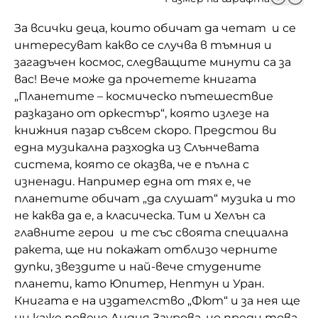
Домашен любимец
За всички деца, които обичат да четат и се
интересуват какво се случва в тъмния и
Питаме Ви
загадъчен космос, следващите минути са за
вас! Вече може да прочетете книгата
До ре ми
„Планетите – космическо пътешествие
разказано от оркестър“, която излезе на
книжния пазар съвсем скоро. Предстои ви
една музикална разходка из Слънчевата
система, която се оказва, че е пълна с
изненади. Например една от тях е, че
планетите обичат „да слушат“ музика и то
не каква да е, а класическа. Тим и Хелън са
главните герои и те със своята специална
ракета, ще ни покажат отблизо черните
дупки, звездите и най-вече студените
планети, като Юпитер, Нептун и Уран.
Книгата е на издателство „Фют“ и за нея ще
ни каже повече Лидия Згурова, но преди това