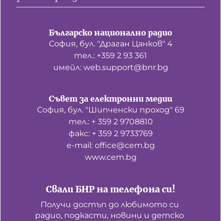
Българско национално радио
София, бул. "Драган Цанков" 4
тел.: +359 2 93 361
имейл: web.support@bnr.bg
Съвет за електронни медии
София, бул. "Шипченски проход" 69
тел.: + 359 2 9708810
факс: + 359 2 9733769
е-mail: office@cem.bg
www.cem.bg
Свали БНР на телефона си!
Получи достъп до любимото си 
радио, подкасти, новини и детско 