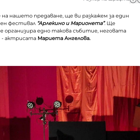
 на нашето предаване, ще ви разкажем за един
сен фестивал
“Арлекино и Марионета”
. Ще
се организира едно такова събитие, неговата
 - актрисата
Мариета Ангелова.