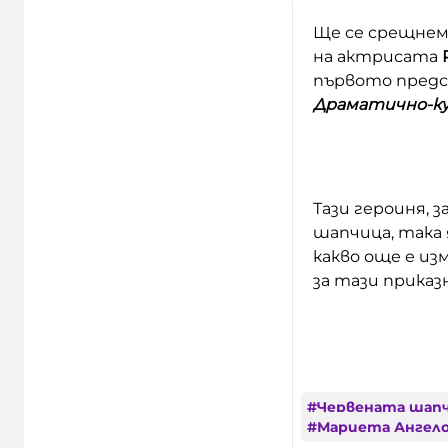
Ще се срещнем
на актрисата
първото предст
Драматично-ку
Тази героиня, 
шапчица, така
какво още е из
за тази приказ
#
Червената шап
#
Мариета Ангел