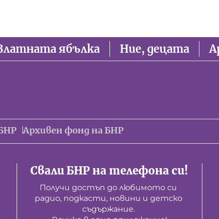
Златната ябълка
Ние, децата
А
БНР
Архивен фонд на БНР
Свали БНР на телефона си!
Получи достъп до любимото си 
радио, подкасти, новини и детско 
съдържание. 
