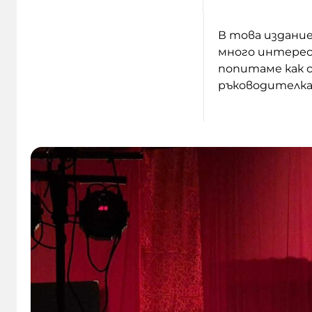
В това издание
много интере
попитаме как 
ръководителка