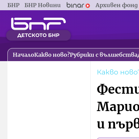
БНР
БНР Новини
Архивен фонд
ДЕТСКОТО БНР
Начало
Какво ново?
Рубрики с вълшебства
Какво ново
Фести
Марио
и пър