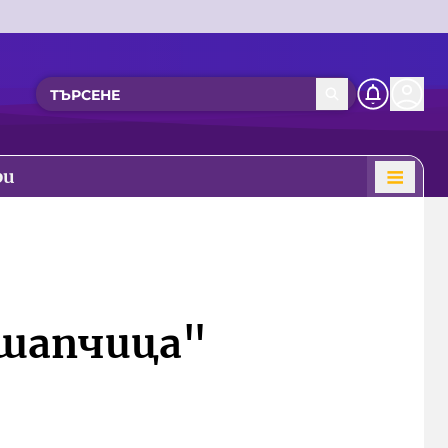
ри
 шапчица"