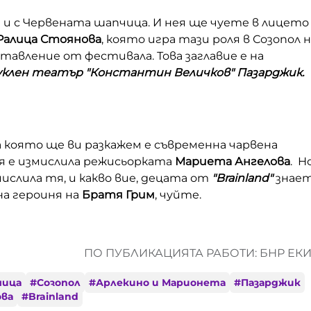
 и с Червената шапчица. И нея ще чуете в лицето
Ралица Стоянова
, която игра тази роля в Созопол 
авление от фестивала. Това заглавие е на
клен театър "Константин Величков" Пазарджик.
за която ще ви разкажем е съвременна чарвена
 я е измислила режисьорката
Мариета Ангелова
. Н
мислила тя, и какво вие, децата от
"Brainland"
знае
на героиня на
Братя Грим
, чуйте.
ПО ПУБЛИКАЦИЯТА РАБОТИ: БНР ЕК
чица
#
Созопол
#
Арлекино и Марионета
#
Пазарджик
ова
#
Brainland