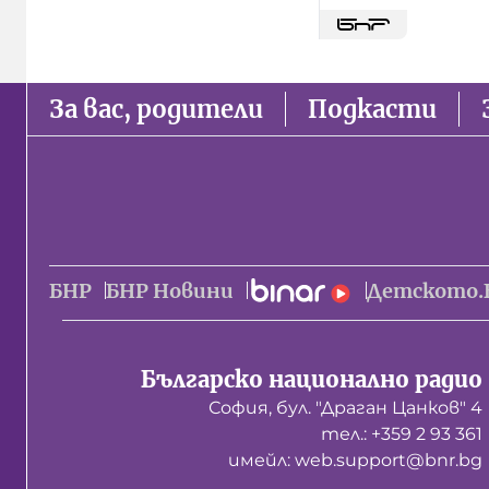
За вас, родители
Подкасти
БНР
БНР Новини
Детското.
Българско национално радио
София, бул. "Драган Цанков" 4
тел.: +359 2 93 361
имейл: web.support@bnr.bg