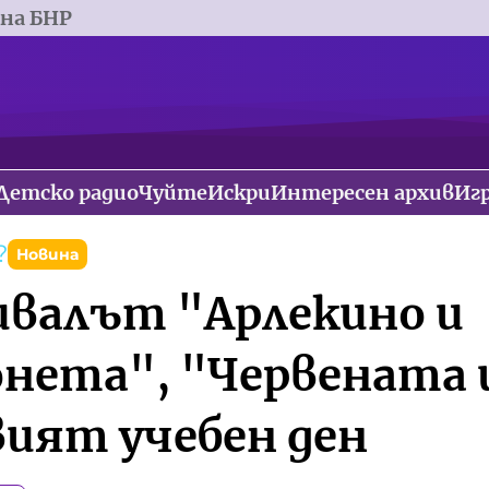
 на БНР
Детско радио
Чуйте
Искри
Интересен архив
Иг
?
Новина
валът "Арлекино и
нета", "Червената
вият учебен ден