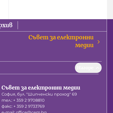
рхив
Съвет за електронни
медии
Нагоре
Съвет за електронни медии
София, бул. "Шипченски проход" 69
тел.: + 359 2 9708810
факс: + 359 2 9733769
е-mail: office@cem.bg