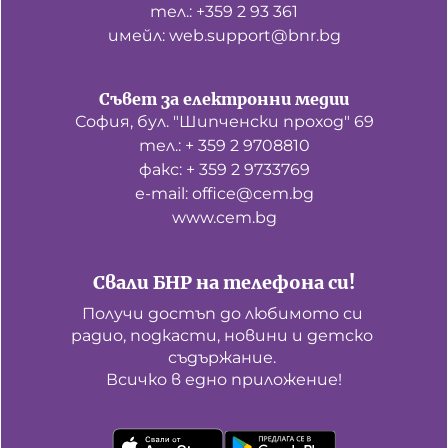
тел.: +359 2 93 361
имейл: web.support@bnr.bg
Съвет за електронни медии
София, бул. "Шипченски проход" 69
тел.: + 359 2 9708810
факс: + 359 2 9733769
е-mail: office@cem.bg
www.cem.bg
Свали БНР на телефона си!
Получи достъп до любимото си 
радио, подкасти, новини и детско 
съдържание. 

Всичко в едно приложение!