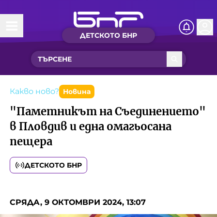
ДЕТСКОТО БНР
Начало
Какво ново?
Рубрики с вълшебства
Какво ново?
Новина
"Паметникът на Съединението"
Детско радио
в Пловдив и една омагьосана
пещера
Чуйте
Новините на детски език
ДЕТСКОТО БНР
Искри
Приказки
Интересен архив
Песнички
СРЯДА, 9 ОКТОМВРИ 2024, 13:07
Нашите гости