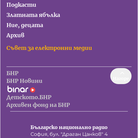
Подкасти
Златната ябълка
Ние, децата
Архив
Съвет за електронни медии
БНР
Нагоре
БНР Новини
Детското.БНР
Архивен фонд на БНР
Българско национално радио
София, бул. "Драган Цанков" 4