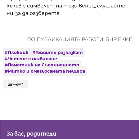
къкъв е символът на този венец, слушайте
ни, за да разберете.
ПО ПУБЛИКАЦИЯТА РАБОТИ: БНР ЕКИП
#
Пловдив
#
Героите разказват
#
Четене с разбиране
#
Паметник на Съединението
#
Митко и омагьосаната пещера
За вас, родители