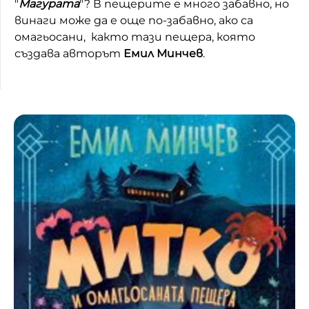
"
Магурата
"? В пещерите е много забавно, но
винаги може да е още по-забавно, ако са
Домашен любимец
омагьосани, както тази пещера, която
Питаме Ви
създава авторът
Емил Минчев
.
До ре ми