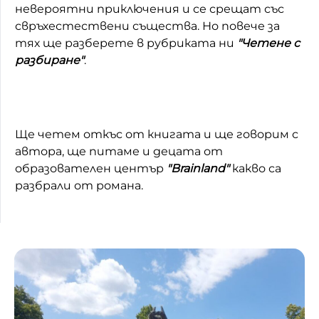
невероятни приключения и се срещат със
свръхестествени същества. Но повече за
тях ще разберете в
рубриката ни
"Четене с
разбиране"
.
Ще четем откъс от книгата и ще говорим с
автора, ще питаме и децата от
образователен център
"Brainland"
какво са
разбрали от романа.