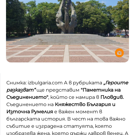
Снимка: izbulgaria.com А в рубриката
„Героите
разказват“
ще представим
"Паметника на
Съединението"
, който се намира в
Пловдив.
Съединението на
Княжество България и
Източна Румелия
е важен момент в
българската история. В чест на това важно
събитие е изградена статуята, която
изобразява жена, която държи лавров венец. А