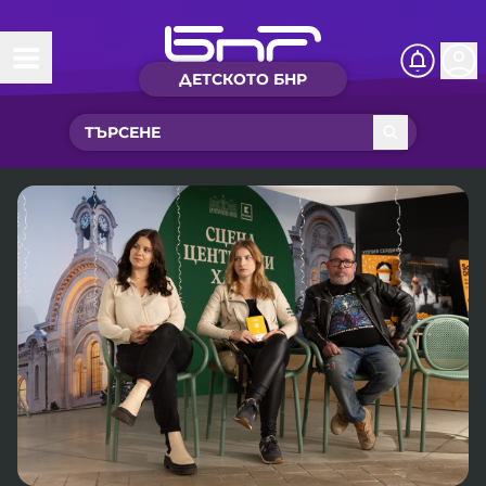
ДЕТСКОТО БНР
Начало
Какво ново?
Рубрики с вълшебства
Детско радио
Чуйте
Новините на детски език
Искри
Приказки
Интересен архив
Песнички
Нашите гости