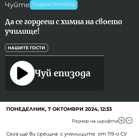
Чуйте
Игри
ПОДКАСТЕПИЗОД
Фантазирай
Да се гордееш с химна на своето
Кои сме ние?
Приказки
училище!
История на изкуството
За вас, родители
Музикална кутийка
НАШИТЕ ГОСТИ
БНР
БНР Новини
От соул до рокендрол
Архивен фонд на БНР
Чуй епизода
Междучасие
Яйцето на света
Къщата
ПОНЕДЕЛНИК, 7 ОКТОМВРИ 2024, 12:33
Златната ябълка
Размер на шрифта
Непознатите думи
Сега ще ви срещна с учениците от 119-о СУ
Като Айнщайн