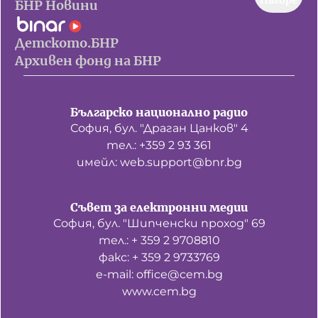
Нагоре
БНР Новини
Детското.БНР
Архивен фонд на БНР
Българско национално радио
София, бул. "Драган Цанков" 4
тел.: +359 2 93 361
имейл: web.support@bnr.bg
Съвет за електронни медии
София, бул. "Шипченски проход" 69
тел.: + 359 2 9708810
факс: + 359 2 9733769
е-mail: office@cem.bg
www.cem.bg