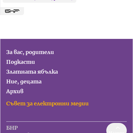
За вас, родители
Подкасти
Златната ябълка
Ние, децата
Архив
Съвет за електронни медии
БНР