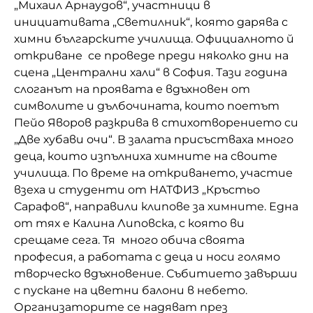
„Михаил Арнаудов“, участници в
Домашен любимец
инициативата „Светилник“, която дарява с
химни българските училища. Официалното й
Питаме Ви
откриване се проведе преди няколко дни на
сцена „Централни хали“ в София. Тази година
До ре ми
слоганът на проявата е вдъхновен от
символите и дълбочината, които поетът
Пейо Яворов разкрива в стихотворението си
„Две хубави очи“. В залата присъстваха много
деца, които изпълниха химните на своите
училища. По време на откриването, участие
взеха и студенти от НАТФИЗ „Кръстьо
Сарафов“, направили клипове за химните. Една
от тях е Калина Липовска, с която ви
срещаме сега. Тя много обича своята
професия, а работата с деца и носи голямо
творческо вдъхновение. Събитието завърши
с пускане на цветни балони в небето.
Организаторите се надяват през