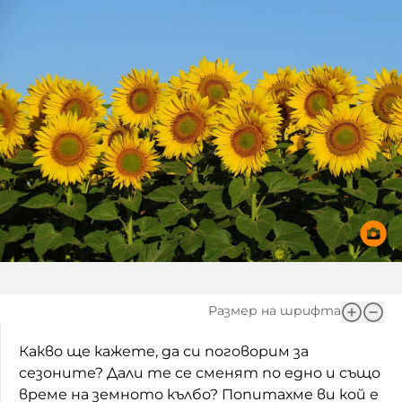
Игри
Фантазирай
Кои сме ние?
Приказки
История на изкуството
За вас, родители
Музикална кутийка
БНР
БНР Новини
От соул до рокендрол
Архивен фонд на БНР
Междучасие
Яйцето на света
Къщата
Размер на шрифта
Златната ябълка
Какво ще кажете, да си поговорим за
Непознатите думи
сезоните? Дали те се сменят по едно и също
Като Айнщайн
време на земното кълбо? Попитахме ви кой е