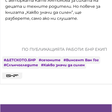
с авторката Катя Антонова за силата на
децата и техните родители. Но повече за
книгата „Какво значи да силен”, ще
разберете, само ако ни слушате.
ПО ПУБЛИКАЦИЯТА РАБОТИ: БНР ЕКИП
#
ДЕТСКОТО.БНР
#
сезоните
#
Винсент Ван Гог
#
Слънчогледите
#
Какво значи да силен