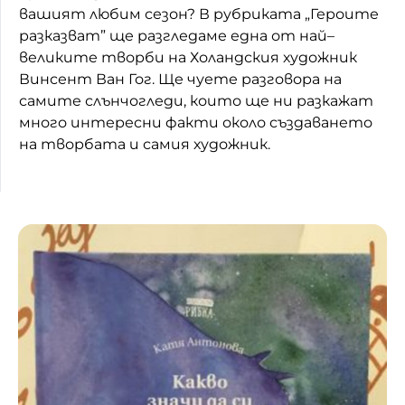
вашият любим сезон? В рубриката „Героите
Домашен любимец
разказват” ще разгледаме една от най–
великите творби на Холандския художник
Питаме Ви
Винсент Ван Гог. Ще чуете разговора на
самите слънчогледи, които ще ни разкажат
До ре ми
много интересни факти около създаването
на творбата и самия художник.