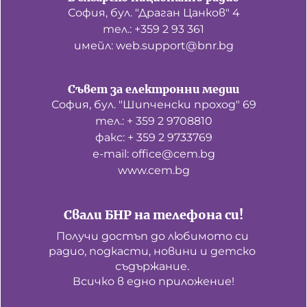
София, бул. "Драган Цанков" 4
тел.: +359 2 93 361
имейл: web.support@bnr.bg
Съвет за електронни медии
София, бул. "Шипченски проход" 69
тел.: + 359 2 9708810
факс: + 359 2 9733769
е-mail: office@cem.bg
www.cem.bg
Свали БНР на телефона си!
Получи достъп до любимото си 
радио, подкасти, новини и детско 
съдържание. 

Всичко в едно приложение!