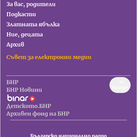
За вас, родители
Подкасти
Златната ябълка
Ние, децата
Архив
Съвет за електронни медии
БНР
Нагоре
БНР Новини
Детското.БНР
Архивен фонд на БНР
Българско национално радио