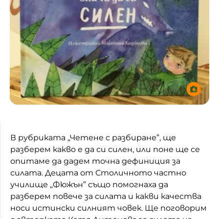
В рубриката „Четене с разбиране”, ще
разберем какво е да си силен, или поне ще се
опитаме да дадем точна дефиниция за
силата. Децата от Столичното частно
училище „Фюжън” също помогнаха да
разберем повече за силата и какви качества
носи истински силният човек. Ще поговорим