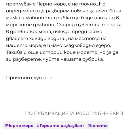
преплуваме Черно море, е не точно…Но
определено ще разберем повече за него. Една
малка и любопитна рибка ще бъде наш гид в
морските дълбини. Според известна теория,
в древни времена, някъде преди около
двайсет хиляди години, на мястото на
нашето море, е имало сладководно езеро.
Такива и още истории крие морето, но за да
ги разберете, чуйте нашата рубрика.
Приятно слушане!
ПО ПУБЛИКАЦИЯТА РАБОТИ: БНР ЕКИП
#
Черно море
#
Героите разказват
#
конете