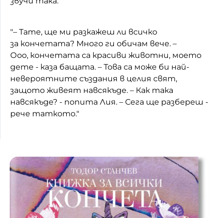
звучи така:
Домашен любимец
"– Тате, ще ми разкажеш ли всичко
Питаме Ви
за кончетата? Много ги обичам вече. –
До ре ми
Ооо, кончетата са красиви животни, моето
дете - каза бащата. – Това са може би най-
невероятните създания в целия свят,
защото живеят навсякъде. – Как така
навсякъде? - попита Лия. – Сега ще разбереш -
рече таткото."