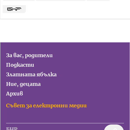
За вас, родители
Подкасти
Златната ябълка
Ние, децата
Архив
Съвет за електронни медии
БНР