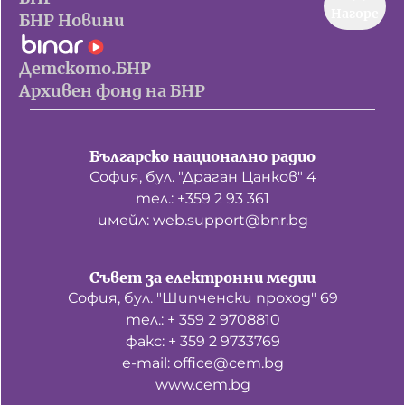
Нагоре
БНР Новини
Детското.БНР
Архивен фонд на БНР
Българско национално радио
София, бул. "Драган Цанков" 4
тел.: +359 2 93 361
имейл: web.support@bnr.bg
Съвет за електронни медии
София, бул. "Шипченски проход" 69
тел.: + 359 2 9708810
факс: + 359 2 9733769
е-mail: office@cem.bg
www.cem.bg