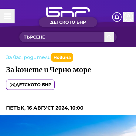
ДЕТСКОТО БНР
Начало
Какво ново?
Рубрики с вълшебства
За вас, родители
Новина
За конете и Черно море
Детско радио
ДЕТСКОТО БНР
Чуйте
Новините на детски език
Искри
ПЕТЪК, 16 АВГУСТ 2024, 10:00
Приказки
Интересен архив
Песнички
Нашите гости