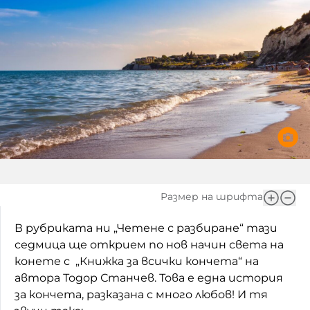
Игри
Фантазирай
Кои сме ние?
Приказки
История на изкуството
За вас, родители
Музикална кутийка
БНР
БНР Новини
От соул до рокендрол
Архивен фонд на БНР
Междучасие
Яйцето на света
Размер на шрифта
Къщата
В рубриката ни „Четене с разбиране“ тази
седмица ще открием по нов начин света на
Златната ябълка
конете с „Книжка за всички кончета“ на
Непознатите думи
автора Тодор Станчев. Това е една история
за кончета, разказана с много любов! И тя
Като Айнщайн