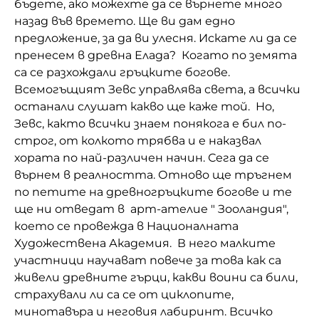
бъдете, ако можехте да се върнете много
назад във времето. Ще ви дам едно
Домашен любимец
предложение, за да ви улесня. Искате ли да се
Питаме Ви
пренесем в древна Елада? Когато по земята
са се разхождали гръцките богове.
До ре ми
Всемогъщият Зевс управлява света, а всички
останали слушат какво ще каже той. Но,
Зевс, както всички знаем понякога е бил по-
строг, от колкото трябва и е наказвал
хората по най-различен начин. Сега да се
върнем в реалността. Отново ще тръгнем
по петите на древногръцките богове и те
ще ни отведат в арт-ателие " Зооландия",
което се провежда в Националната
Художествена Академия. В него малките
участници научават повече за това как са
живели древните гърци, какви воини са били,
страхували ли са се от циклопите,
минотавъра и неговия лабиринт. Всичко