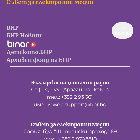
Съвет за електронни медии
БНР
Нагоре
БНР Новини
Детското.БНР
Архивен фонд на БНР
Българско национално радио
София, бул. "Драган Цанков" 4
тел.: +359 2 93 361
имейл: web.support@bnr.bg
Съвет за електронни медии
София, бул. "Шипченски проход" 69
тел.: + 359 2 9708810