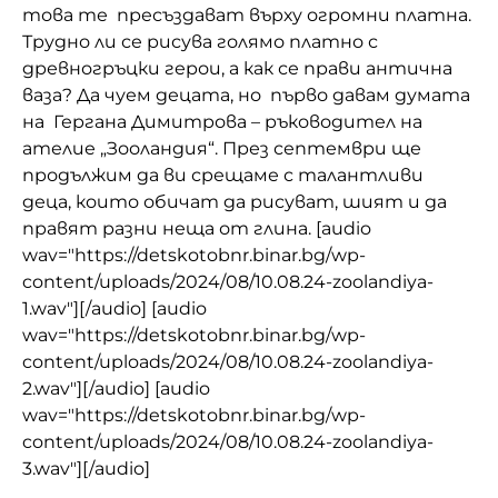
това те пресъздават върху огромни платна.
Трудно ли се рисува голямо платно с
древногръцки герои, а как се прави антична
ваза? Да чуем децата, но първо давам думата
на Гергана Димитрова – ръководител на
ателие „Зооландия“. През септември ще
продължим да ви срещаме с талантливи
деца, които обичат да рисуват, шият и да
правят разни неща от глина. [audio
wav="https://detskotobnr.binar.bg/wp-
content/uploads/2024/08/10.08.24-zoolandiya-
1.wav"][/audio] [audio
wav="https://detskotobnr.binar.bg/wp-
content/uploads/2024/08/10.08.24-zoolandiya-
2.wav"][/audio] [audio
wav="https://detskotobnr.binar.bg/wp-
content/uploads/2024/08/10.08.24-zoolandiya-
3.wav"][/audio]