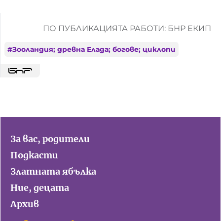
ПО ПУБЛИКАЦИЯТА РАБОТИ: БНР ЕКИП
#
Зооландия; древна Елада; богове; циклопи
За вас, родители
Подкасти
Златната ябълка
Ние, децата
Архив