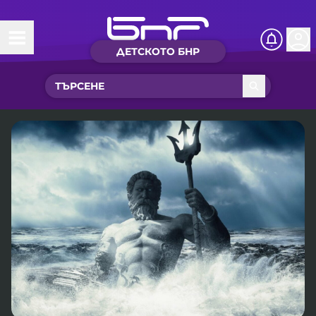
ДЕТСКОТО БНР
Начало
Какво ново?
Рубрики с вълшебства
Детско радио
Чуйте
Новините на детски език
Искри
Приказки
Интересен архив
Песнички
Нашите гости