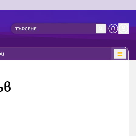
ри
ъв