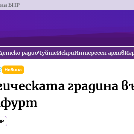
 на БНР
Детско радио
Чуйте
Искри
Интересен архив
Иг
?
Новина
гическата градина в
кфурт
НР