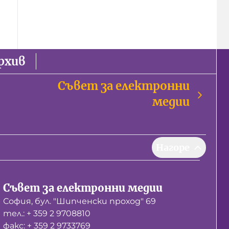
рхив
Съвет за електронни
медии
Нагоре
Съвет за електронни медии
София, бул. "Шипченски проход" 69
тел.: + 359 2 9708810
факс: + 359 2 9733769