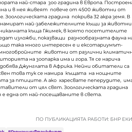
тората най-стара зоо градина в Европа. Построен
дина и в нея живеят повече от 4500 животни от
е. Зоологическата градина покрива 32 акра земя. В
е намират най-забележителните къщи за животни
никалната къща Гжимек, в която посетителите
едат изложби, показващи разнообразната фауна н
 Също така много интересен е и ексотариумът-
 многобройните животни от различни климатич
иторията на зоопарка има и гора. Тя се нарича
одобява Джунглата в Африка. Нейни обитатели са
вен това тук се намира къщата на нощните
ата за птиците. А ако харесвате пеперудите, им
ставители от цял свят. Зоологическата градина
 е една от най-посещаваните в света.
ПО ПУБЛИКАЦИЯТА РАБОТИ: БНР ЕК
рк
#
Германия;Франкфурт