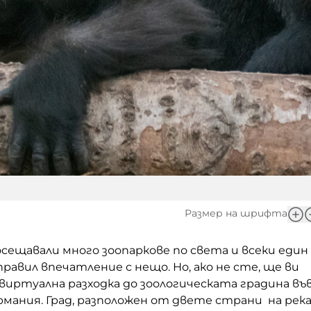
Размер на шрифта
сещавали много зоопаркове по света и всеки един
правил впечатление с нещо. Но, ако не сте, ще ви
виртуална разходка до зоологическата градина въ
мания. Град, разположен от двете страни на рек