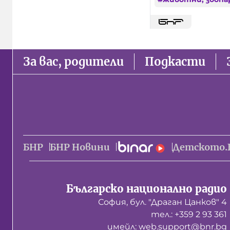
За вас, родители
Подкасти
БНР
БНР Новини
Детското.
Българско национално радио
София, бул. "Драган Цанков" 4
тел.: +359 2 93 361
имейл: web.support@bnr.bg