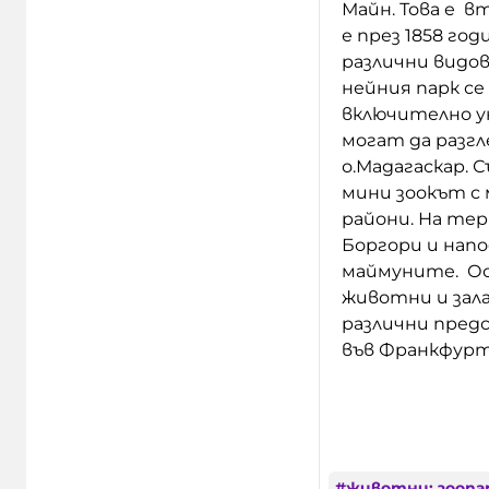
Майн. Това е в
е през 1858 го
различни видов
нейния парк с
включително у
могат да разгл
о.Мадагаскар.
мини зоокът с
райони. На тер
Боргори и нап
маймуните. Ос
животни и зал
различни пред
във Франкфурт
#
животни; зоопа