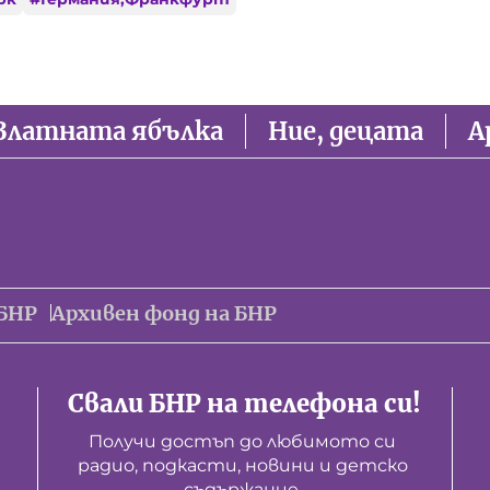
Златната ябълка
Ние, децата
А
БНР
Архивен фонд на БНР
Свали БНР на телефона си!
Получи достъп до любимото си 
радио, подкасти, новини и детско 
съдържание. 
