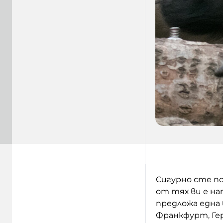
Сигурно сте по
от тях ви е на
предложа една 
Франкфурт, Гер