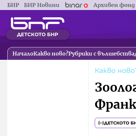
БНР
БНР Новини
Архивен фонд
ДЕТСКОТО БНР
Начало
Какво ново?
Рубрики с вълшебства
Какво ново
Зооло
Фран
ДЕТСКОТО Б