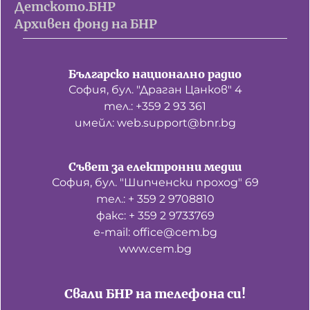
Детското.БНР
Архивен фонд на БНР
Българско национално радио
София, бул. "Драган Цанков" 4
тел.: +359 2 93 361
имейл: web.support@bnr.bg
Съвет за електронни медии
София, бул. "Шипченски проход" 69
тел.: + 359 2 9708810
факс: + 359 2 9733769
е-mail: office@cem.bg
www.cem.bg
Свали БНР на телефона си!