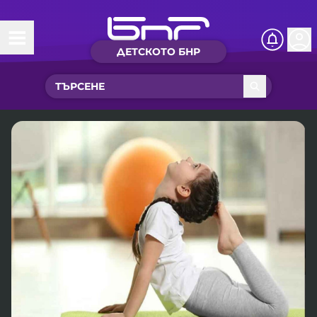
ДЕТСКОТО БНР
Начало
Какво ново?
Рубрики с вълшебства
Детско радио
Чуйте
Новините на детски език
Искри
Приказки
Интересен архив
Песнички
Нашите гости