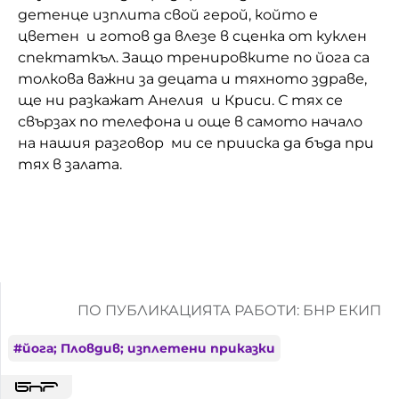
детенце изплита свой герой, който е
цветен и готов да влезе в сценка от куклен
спектаткъл. Защо тренировките по йога са
толкова важни за децата и тяхното здраве,
ще ни разкажат Анелия и Криси. С тях се
свързах по телефона и още в самото начало
на нашия разговор ми се прииска да бъда при
тях в залата.
ПО ПУБЛИКАЦИЯТА РАБОТИ: БНР ЕКИП
#
йога; Пловдив; изплетени приказки