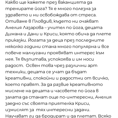
Какво ще кажете през ваканцията да
Домашен любимец
тренирате йога? Тя е много полезна за
здравето и ни освобождава от стреса.
Питаме Ви
Отиваме в Пловдив, където ни очакват
Анелия Лазарова – учител по йога, децата
До ре ми
Димана и Дани и Криси, която обича да плете
приказки. Йогата за деца през последните
няколко години стана много популярна и все
повече малчугани проявяват интерес към
нея. Тя възпитава, успокоява и им носи
радост. Освен това чрез различни арт
техники, децата се учат да бъдат
креативни, спокойни и радостни от всичко,
което правят. За да развие креативното
мислене на децата и часовете по йога в
залата да станат още по-интересни, Анелия
заедно със своята приятелка Криси,
измислят за тях интересни задачи.
Научават ги да бродират и да плетат. Всяко