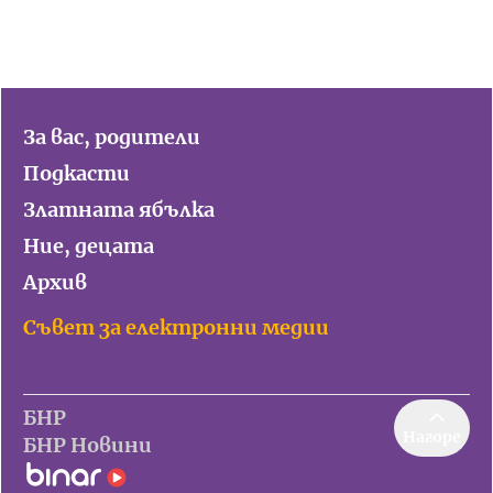
За вас, родители
Подкасти
Златната ябълка
Ние, децата
Архив
Съвет за електронни медии
БНР
Нагоре
БНР Новини